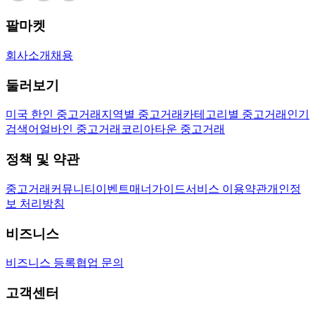
팔마켓
회사소개
채용
둘러보기
미국 한인 중고거래
지역별 중고거래
카테고리별 중고거래
인기
검색어
얼바인 중고거래
코리아타운 중고거래
정책 및 약관
중고거래
커뮤니티
이벤트
매너가이드
서비스 이용약관
개인정
보 처리방침
비즈니스
비즈니스 등록
협업 문의
고객센터