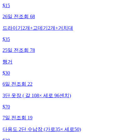
$
15
26일 전
조회
68
드라이기2개+고데기2개+거치대
$
35
25일 전
조회
78
행거
$
30
6일 전
조회
22
3단 옷장 ( 갈 108× 세로 96센치)
$
70
7일 전
조회
19
다용도 2단 수납장 (가로35× 세로50)