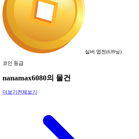
실버 엽전
(
639
닢)
코인 등급
nanamax6080의 물건
더보기
전체보기