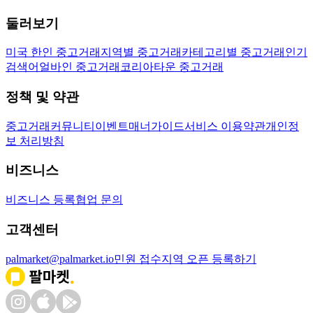
둘러보기
미국 한인 중고거래
지역별 중고거래
카테고리별 중고거래
인기
검색어
얼바인 중고거래
코리아타운 중고거래
정책 및 약관
중고거래
커뮤니티
이벤트
매너가이드
서비스 이용약관
개인정
보 처리방침
비즈니스
비즈니스 등록
협업 문의
고객센터
palmarket@palmarket.io
민원 접수
지역 오픈 등록하기