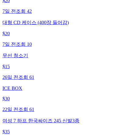
$
20
7일 전
조회
42
대형 CD 케이스 (400장 들어감)
$
20
7일 전
조회
10
무선 청소기
$
15
26일 전
조회
61
ICE BOX
$
30
22일 전
조회
61
여성 7 하프 한국싸이즈 245 신발3종
$
35