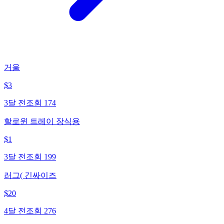
거울
$
3
3달 전
조회
174
할로윈 트레이 장식용
$
1
3달 전
조회
199
러그( 긴싸이즈
$
20
4달 전
조회
276