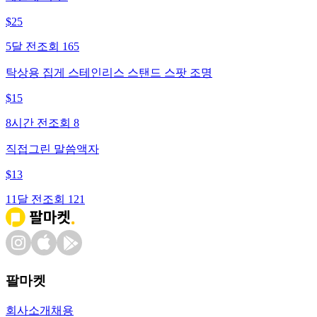
$
25
5달 전
조회
165
탁상용 집게 스테인리스 스탠드 스팟 조명
$
15
8시간 전
조회
8
직접그린 말씀액자
$
13
11달 전
조회
121
팔마켓
회사소개
채용