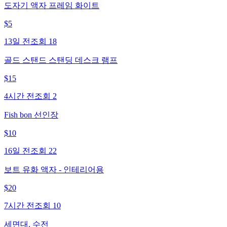
도자기 액자 프레임 화이트
$
5
13일 전
조회
18
골드 스탠드 스탠딩 데스크 램프
$
15
4시간 전
조회
2
Fish bon 선인장
$
10
16일 전
조회
22
보트 유화 액자 - 인테리어용
$
20
7시간 전
조회
10
세면대. 수전