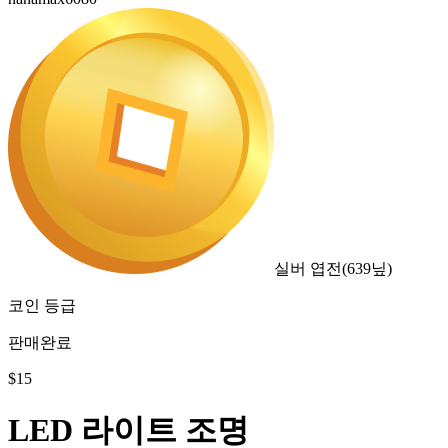
실버 엽전
(
639
닢)
코인 등급
판매완료
$
15
LED 라이트 조명