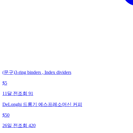
(문구)3-ring binders , Index dividers
$
5
11달 전
조회
91
DeLonghi 드롱기 에스프레소머신 커피
$
50
26일 전
조회
420