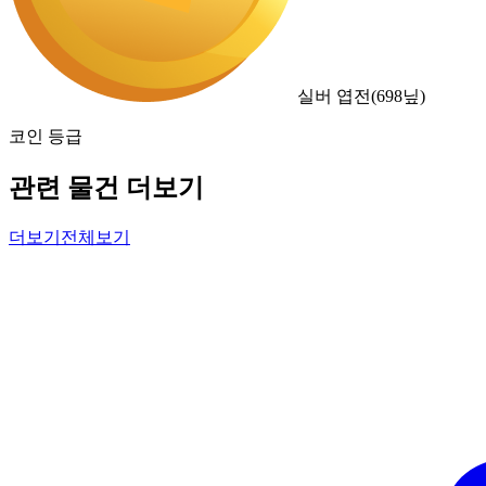
실버 엽전
(
698
닢)
코인 등급
관련 물건 더보기
더보기
전체보기