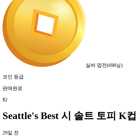
실버 엽전
(
698
닢)
코인 등급
판매완료
$
2
Seattle's Best 시 솔트 토피 K컵
29일 전