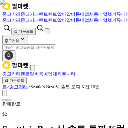
중고거래
중고거래
렌트
렌트
알바
알바
동네업체
동네업체
커뮤니
중고거래
중고거래
렌트
렌트
알바
알바
동네업체
동네업체
커뮤니
앱 다운로드
중고거래
중고거래
렌트
알바
동네업체
커뮤니티
앱 다운로드
홈
>
중고거래
>
Seattle's Best 시 솔트 토피 K컵 10입
판매완료
$
2