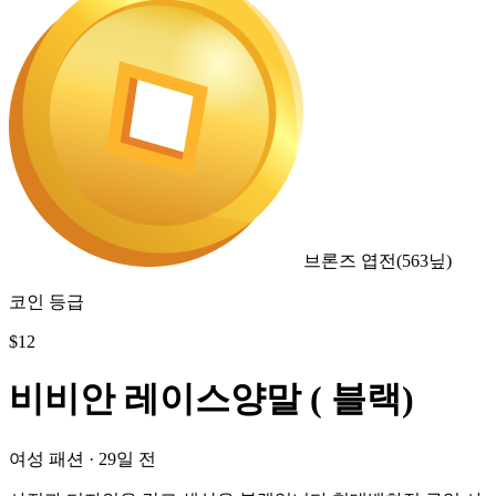
브론즈 엽전
(
563
닢)
코인 등급
$
12
비비안 레이스양말 ( 블랙)
여성 패션
·
29일 전