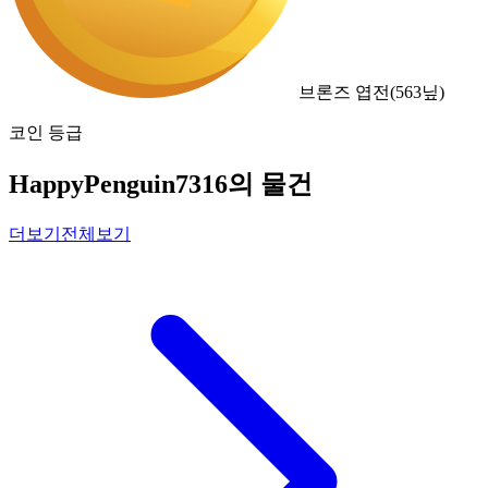
브론즈 엽전
(
563
닢)
코인 등급
HappyPenguin7316의 물건
더보기
전체보기