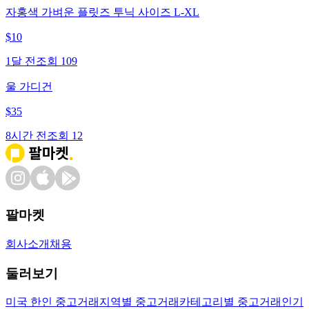
자홍색 가벼운 플릿즈 투닉 사이즈 L-XL
$
10
1달 전
조회
109
울 가디건
$
35
8시간 전
조회
12
팔마켓
회사소개
채용
둘러보기
미국 한인 중고거래
지역별 중고거래
카테고리별 중고거래
인기