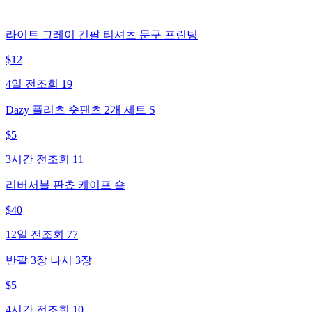
라이트 그레이 긴팔 티셔츠 문구 프린팅
$
12
4일 전
조회
19
Dazy 플리츠 숏팬츠 2개 세트 S
$
5
3시간 전
조회
11
리버서블 판쵸 케이프 숄
$
40
12일 전
조회
77
반팔 3장 나시 3장
$
5
4시간 전
조회
10