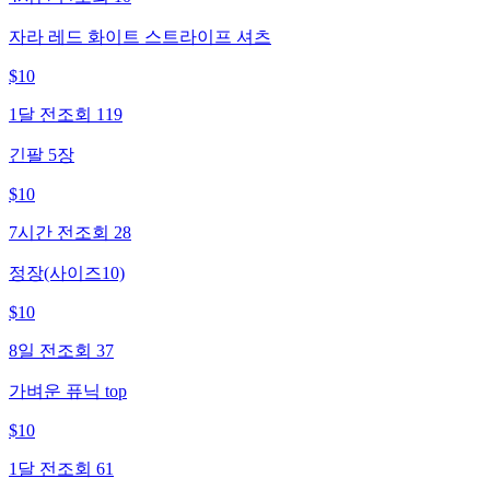
자라 레드 화이트 스트라이프 셔츠
$
10
1달 전
조회
119
긴팔 5장
$
10
7시간 전
조회
28
정장(사이즈10)
$
10
8일 전
조회
37
가벼운 퓨닉 top
$
10
1달 전
조회
61