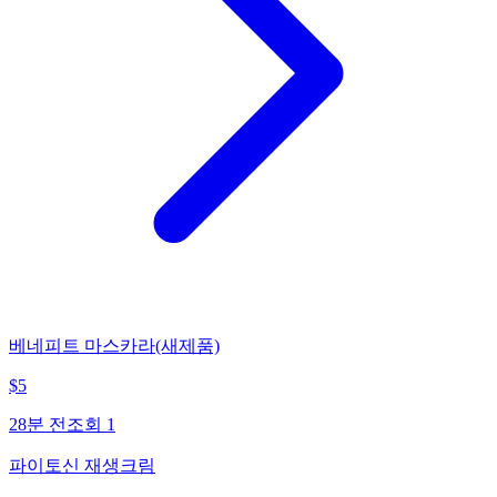
베네피트 마스카라(새제품)
$
5
28분 전
조회
1
파이토신 재생크림