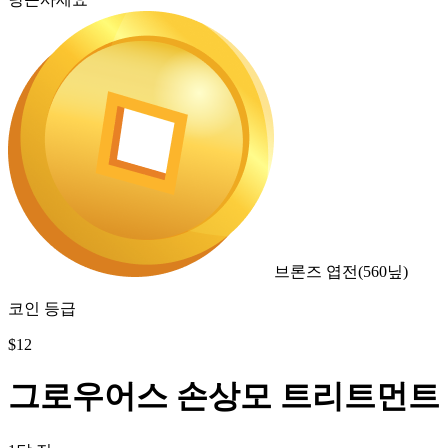
브론즈 엽전
(
560
닢)
코인 등급
$
12
그로우어스 손상모 트리트먼트