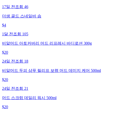
17일 전
조회
46
더샘 골드 스네일바 솝
$
4
1달 전
조회
105
비알머드 아토커버리 머드 리프레시 바디로션 300g
$
20
24일 전
조회
18
비알머드 두피 샴푸 릴리프 보령 머드 데미지 케어 500ml
$
20
24일 전
조회
21
머드 스크럽 데일리 워시 500ml
$
20