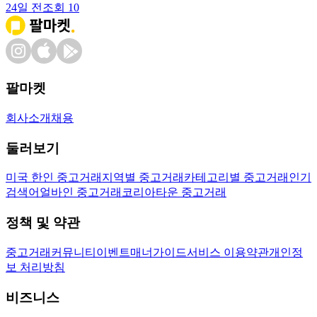
24일 전
조회
10
팔마켓
회사소개
채용
둘러보기
미국 한인 중고거래
지역별 중고거래
카테고리별 중고거래
인기
검색어
얼바인 중고거래
코리아타운 중고거래
정책 및 약관
중고거래
커뮤니티
이벤트
매너가이드
서비스 이용약관
개인정
보 처리방침
비즈니스