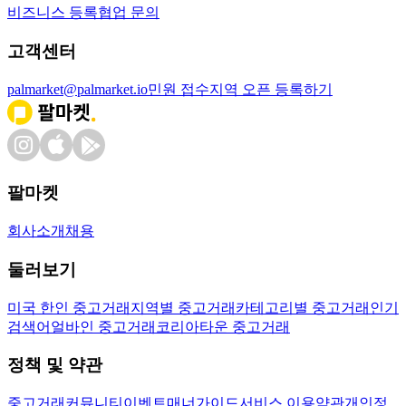
비즈니스 등록
협업 문의
고객센터
palmarket@palmarket.io
민원 접수
지역 오픈 등록하기
팔마켓
회사소개
채용
둘러보기
미국 한인 중고거래
지역별 중고거래
카테고리별 중고거래
인기
검색어
얼바인 중고거래
코리아타운 중고거래
정책 및 약관
중고거래
커뮤니티
이벤트
매너가이드
서비스 이용약관
개인정