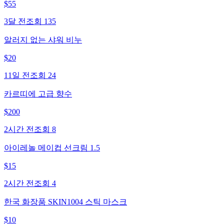
$
55
3달 전
조회
135
알러지 없는 샤워 비누
$
20
11일 전
조회
24
카르띠에 고급 향수
$
200
2시간 전
조회
8
아이레놀 메이컵 선크림 1.5
$
15
2시간 전
조회
4
한국 화장품 SKIN1004 스틱 마스크
$
10