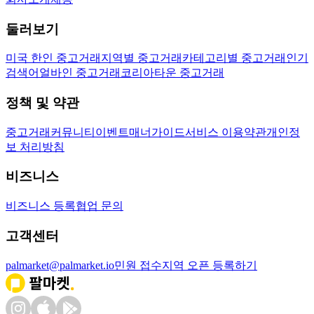
둘러보기
미국 한인 중고거래
지역별 중고거래
카테고리별 중고거래
인기
검색어
얼바인 중고거래
코리아타운 중고거래
정책 및 약관
중고거래
커뮤니티
이벤트
매너가이드
서비스 이용약관
개인정
보 처리방침
비즈니스
비즈니스 등록
협업 문의
고객센터
palmarket@palmarket.io
민원 접수
지역 오픈 등록하기