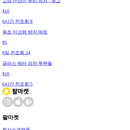
고급 손잡이 유리 피처 - 중고
$
10
6시간 전
조회
8
욕조 미끄럼 방지 매트
$
5
6일 전
조회
24
글라스 워터 피처 투핸들
$
10
6시간 전
조회
5
팔마켓
회사소개
채용