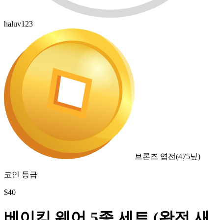
haluv123
브론즈 엽전
(
475
닢)
코인 등급
$
40
베이킹 웨어 5종 세트 (완전 새