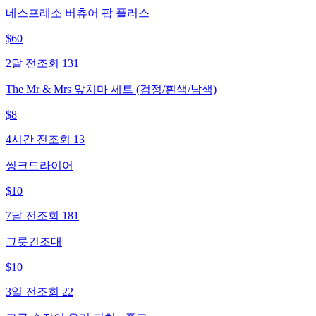
네스프레소 버츄어 팝 플러스
$
60
2달 전
조회
131
The Mr & Mrs 앞치마 세트 (검정/흰색/남색)
$
8
4시간 전
조회
13
씽크드라이어
$
10
7달 전
조회
181
그릇건조대
$
10
3일 전
조회
22