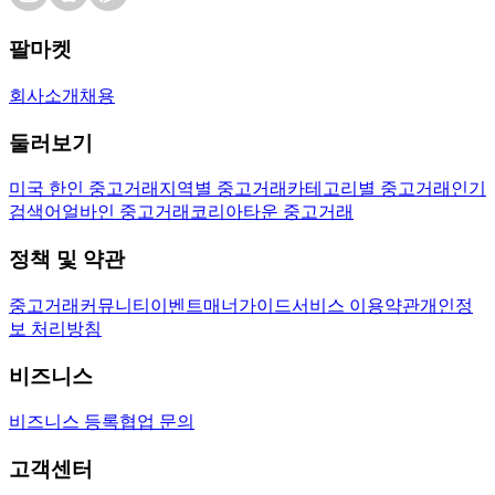
팔마켓
회사소개
채용
둘러보기
미국 한인 중고거래
지역별 중고거래
카테고리별 중고거래
인기
검색어
얼바인 중고거래
코리아타운 중고거래
정책 및 약관
중고거래
커뮤니티
이벤트
매너가이드
서비스 이용약관
개인정
보 처리방침
비즈니스
비즈니스 등록
협업 문의
고객센터