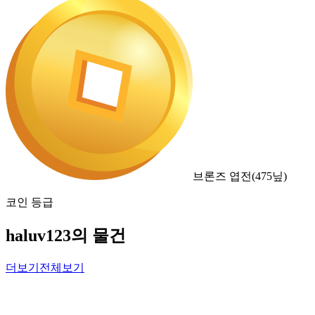
브론즈 엽전
(
475
닢)
코인 등급
haluv123의 물건
더보기
전체보기