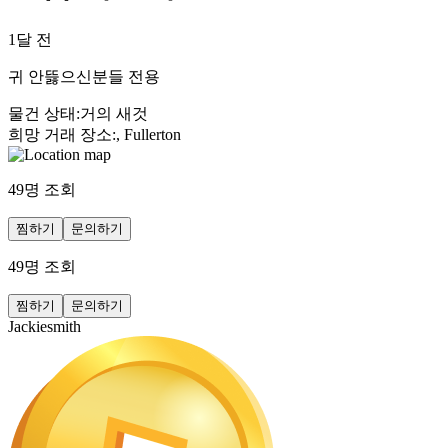
1달 전
귀 안뜷으신분들 전용
물건 상태
:
거의 새것
희망 거래 장소
:
, Fullerton
49
명 조회
찜하기
문의하기
49
명 조회
찜하기
문의하기
Jackiesmith