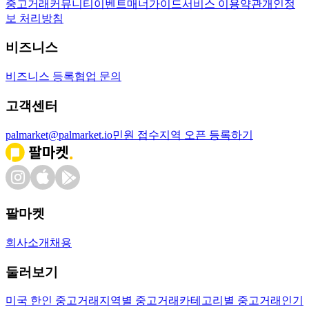
중고거래
커뮤니티
이벤트
매너가이드
서비스 이용약관
개인정
보 처리방침
비즈니스
비즈니스 등록
협업 문의
고객센터
palmarket@palmarket.io
민원 접수
지역 오픈 등록하기
팔마켓
회사소개
채용
둘러보기
미국 한인 중고거래
지역별 중고거래
카테고리별 중고거래
인기