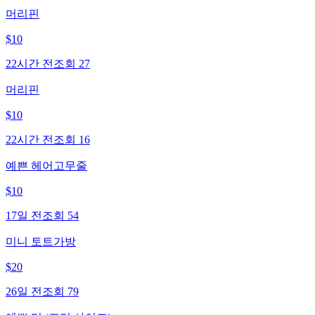
머리핀
$
10
22시간 전
조회
27
머리핀
$
10
22시간 전
조회
16
예쁜 헤어고무줄
$
10
17일 전
조회
54
미니 토트가방
$
20
26일 전
조회
79