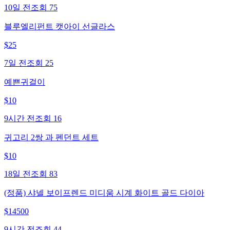
10일 전
조회
75
블루엘리펀트 캣아이 선글라스
$
25
7일 전
조회
25
예쁜귀걸이
$
10
9시간 전
조회
16
귀고리 2쌍 과 펜던트 세트
$
10
18일 전
조회
83
(정품) 샤넬 보이프렌드 미디움 시계 화이트 골드 다이아
$
14500
9시간 전
조회
44