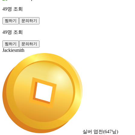
49
명 조회
찜하기
문의하기
49
명 조회
찜하기
문의하기
Jackiesmith
실버 엽전
(
647
닢)