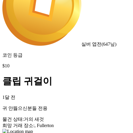
실버 엽전
(
647
닢)
코인 등급
$
10
클립 귀걸이
1달 전
귀 안뜷으신분들 전용
물건 상태
:
거의 새것
희망 거래 장소
:
, Fullerton