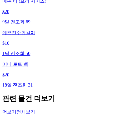
예쁜 티 (프리 사이즈)
$
20
9일 전
조회
69
예쁜진주귀걸이
$
10
1달 전
조회
50
미니 토트 백
$
20
18일 전
조회
31
관련 물건 더보기
더보기
전체보기