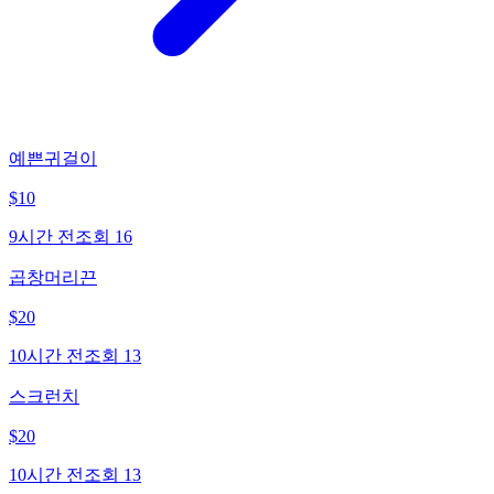
예쁜귀걸이
$
10
9시간 전
조회
16
곱창머리끈
$
20
10시간 전
조회
13
스크런치
$
20
10시간 전
조회
13