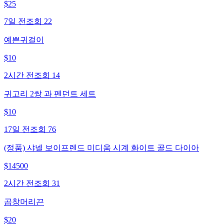
$
25
7일 전
조회
22
예쁜귀걸이
$
10
2시간 전
조회
14
귀고리 2쌍 과 펜던트 세트
$
10
17일 전
조회
76
(정품) 샤넬 보이프렌드 미디움 시계 화이트 골드 다이아
$
14500
2시간 전
조회
31
곱창머리끈
$
20