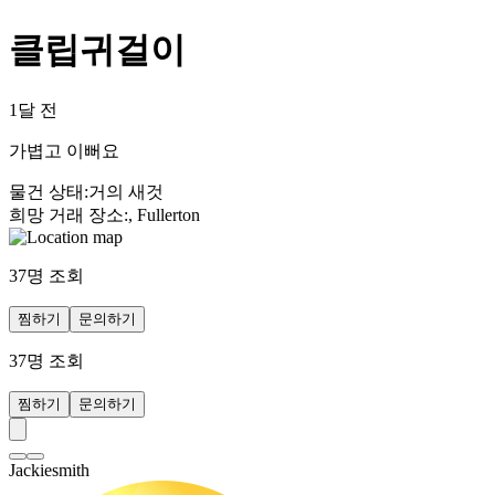
클립귀걸이
1달 전
가볍고 이뻐요
물건 상태
:
거의 새것
희망 거래 장소
:
, Fullerton
37
명 조회
찜하기
문의하기
37
명 조회
찜하기
문의하기
Jackiesmith