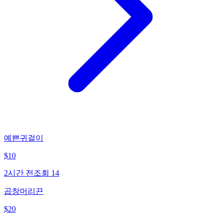
예쁜귀걸이
$
10
2시간 전
조회
14
곱창머리끈
$
20