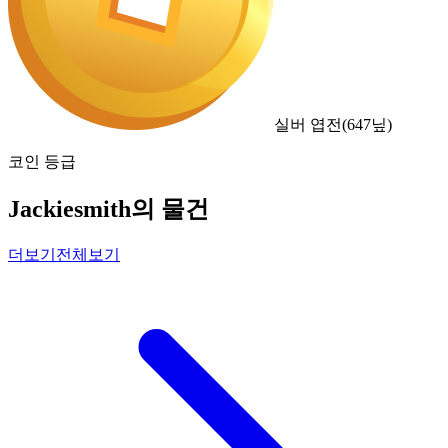
실버 엽전
(
647
닢)
코인 등급
Jackiesmith의 물건
더보기
전체보기