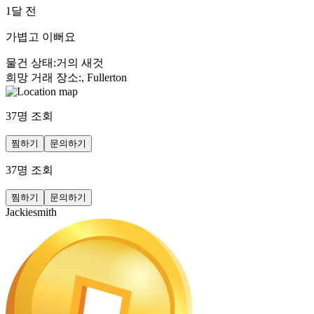
1달 전
가볍고 이뻐요
물건 상태
:
거의 새것
희망 거래 장소
:
, Fullerton
37
명 조회
찜하기
문의하기
37
명 조회
찜하기
문의하기
Jackiesmith