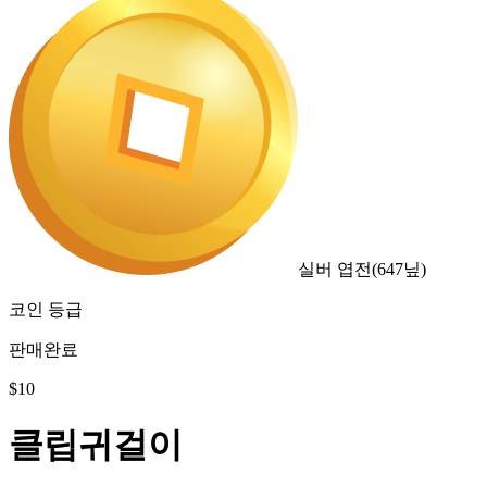
실버 엽전
(
647
닢)
코인 등급
판매완료
$
10
클립귀걸이