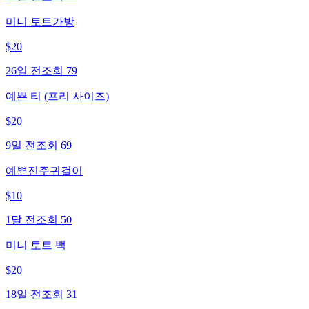
미니 토트가방
$
20
26일 전
조회
79
예쁜 티 (프리 사이즈)
$
20
9일 전
조회
69
예쁜진주귀걸이
$
10
1달 전
조회
50
미니 토트 백
$
20
18일 전
조회
31