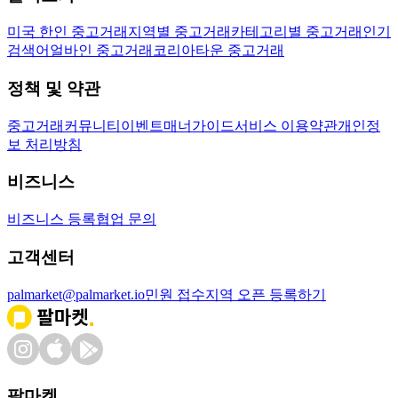
미국 한인 중고거래
지역별 중고거래
카테고리별 중고거래
인기
검색어
얼바인 중고거래
코리아타운 중고거래
정책 및 약관
중고거래
커뮤니티
이벤트
매너가이드
서비스 이용약관
개인정
보 처리방침
비즈니스
비즈니스 등록
협업 문의
고객센터
palmarket@palmarket.io
민원 접수
지역 오픈 등록하기
팔마켓