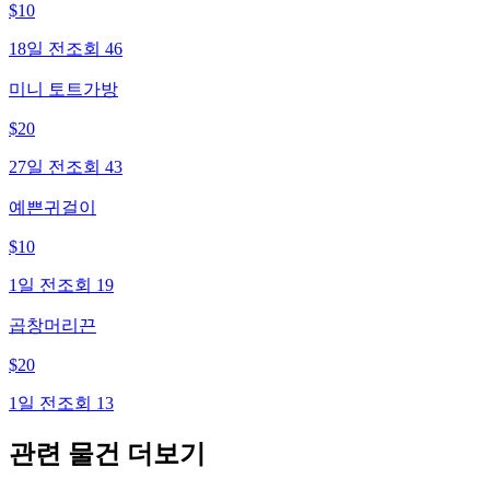
$
10
18일 전
조회
46
미니 토트가방
$
20
27일 전
조회
43
예쁜귀걸이
$
10
1일 전
조회
19
곱창머리끈
$
20
1일 전
조회
13
관련 물건 더보기