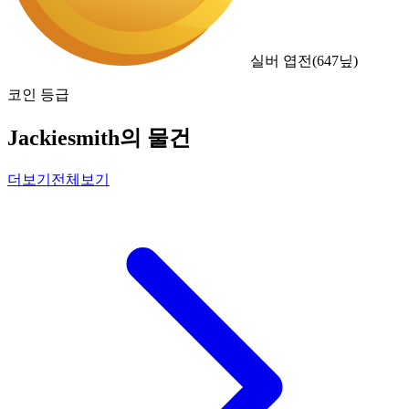
실버 엽전
(
647
닢)
코인 등급
Jackiesmith의 물건
더보기
전체보기