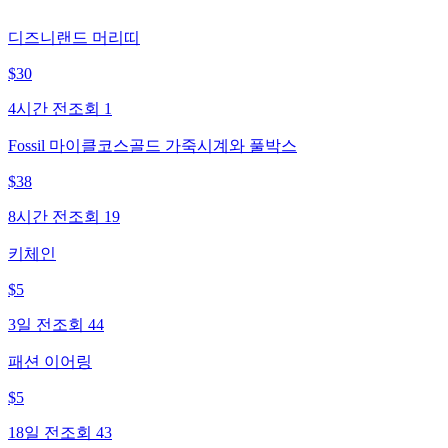
디즈니랜드 머리띠
$
30
4시간 전
조회
1
Fossil 마이클코스골드 가죽시계와 풀박스
$
38
8시간 전
조회
19
키체인
$
5
3일 전
조회
44
패션 이어링
$
5
18일 전
조회
43