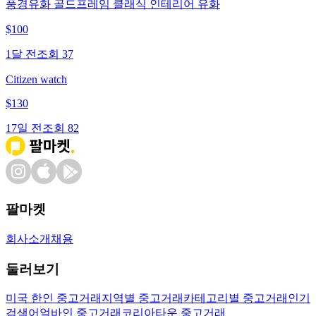
풍경유화 골드프레임 클래식 인테리어 유화
$
100
1달 전
조회
37
Citizen watch
$
130
17일 전
조회
82
팔마켓
회사소개
채용
둘러보기
미국 한인 중고거래
지역별 중고거래
카테고리별 중고거래
인기
검색어
얼바인 중고거래
코리아타운 중고거래