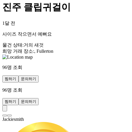
진주 클립귀걸이
1달 전
사이즈 작으면서 예뻐요
물건 상태
:
거의 새것
희망 거래 장소
:
, Fullerton
96
명 조회
찜하기
문의하기
96
명 조회
찜하기
문의하기
Jackiesmith