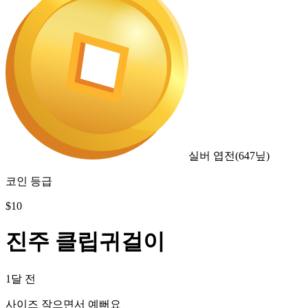
실버 엽전
(
647
닢)
코인 등급
$
10
진주 클립귀걸이
1달 전
사이즈 작으면서 예뻐요