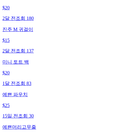
$
20
2달 전
조회
180
진주 M 귀걸이
$
15
2달 전
조회
137
미니 토트 백
$
20
1달 전
조회
83
예쁜 파우치
$
25
15일 전
조회
30
예쁜머리고무줄