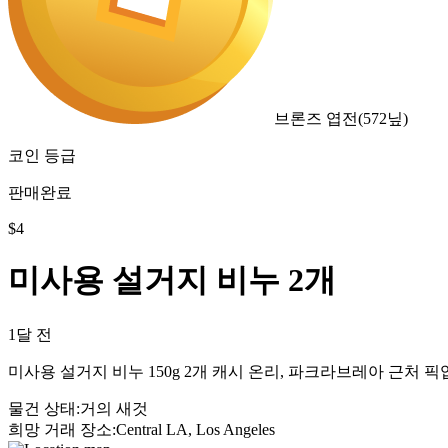
브론즈 엽전
(
572
닢)
코인 등급
판매완료
$
4
미사용 설거지 비누 2개
1달 전
미사용 설거지 비누 150g 2개 캐시 온리, 파크라브레아 근처 픽
물건 상태
:
거의 새것
희망 거래 장소
:
Central LA, Los Angeles