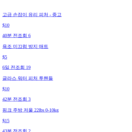
고급 손잡이 유리 피처 - 중고
$
10
40분 전
조회
6
욕조 미끄럼 방지 매트
$
5
6일 전
조회
19
글라스 워터 피처 투핸들
$
10
42분 전
조회
3
핑크 주방 저울 22lbs 0-10kg
$
15
43분 전
조회
2