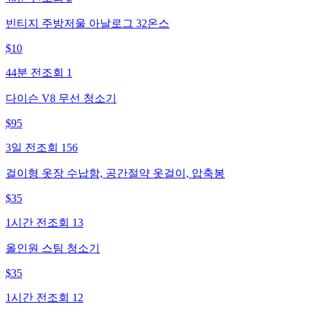
빈티지 주방저울 아날로그 32온스
$
10
44분 전
조회
1
다이슨 V8 무선 청소기
$
95
3일 전
조회
156
걸이형 옷장 수납함, 공간절약 옷걸이, 압축봉
$
35
1시간 전
조회
13
올인원 스팀 청소기
$
35
1시간 전
조회
12