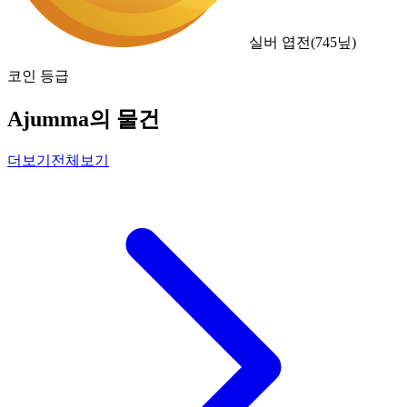
실버 엽전
(
745
닢)
코인 등급
Ajumma의 물건
더보기
전체보기