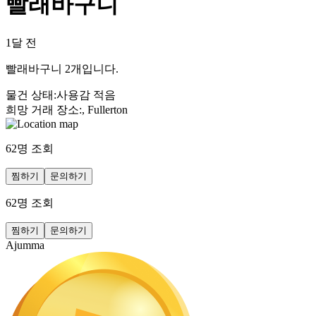
빨래바구니
1달 전
빨래바구니 2개입니다.
물건 상태
:
사용감 적음
희망 거래 장소
:
, Fullerton
62
명 조회
찜하기
문의하기
62
명 조회
찜하기
문의하기
Ajumma