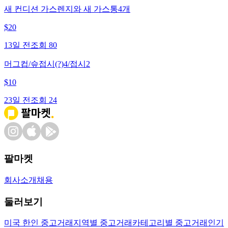
새 컨디션 가스렌지와 새 가스통4개
$
20
13일 전
조회
80
머그컵/슾접시(?)4/접시2
$
10
23일 전
조회
24
팔마켓
회사소개
채용
둘러보기
미국 한인 중고거래
지역별 중고거래
카테고리별 중고거래
인기