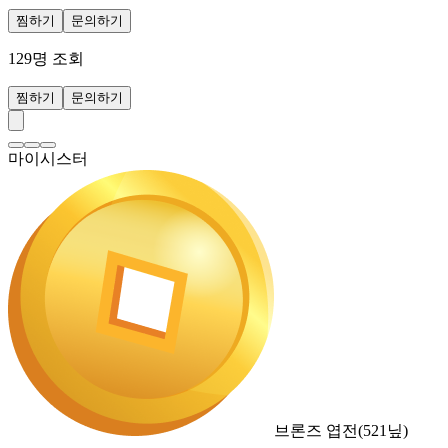
찜하기
문의하기
129
명 조회
찜하기
문의하기
마이시스터
브론즈 엽전
(
521
닢)