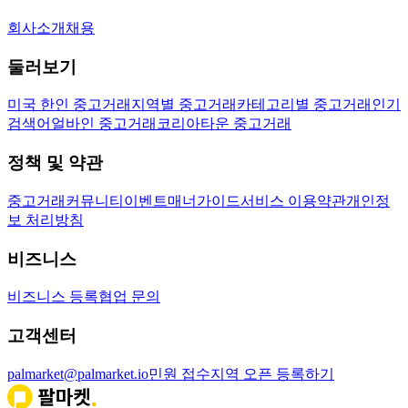
회사소개
채용
둘러보기
미국 한인 중고거래
지역별 중고거래
카테고리별 중고거래
인기
검색어
얼바인 중고거래
코리아타운 중고거래
정책 및 약관
중고거래
커뮤니티
이벤트
매너가이드
서비스 이용약관
개인정
보 처리방침
비즈니스
비즈니스 등록
협업 문의
고객센터
palmarket@palmarket.io
민원 접수
지역 오픈 등록하기