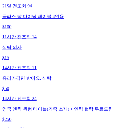
21일 전
조회
94
글라스 탑 다이닝 테이블 4인용
$
100
11시간 전
조회
14
식탁 의자
$
15
14시간 전
조회
11
유리가격만 받아요. 식탁
$
50
14시간 전
조회
24
영국 엔틱 원형 테이블(가죽 소재) + 엔틱 협탁 무료드림
$
250