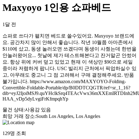
Maxyoyo 1인용 쇼파베드
1달 전
쇼파로 쓰다가 펼치면 베드로 쓸수있어요. Maxyoyo 브랜드에
요. 공간차지 많이 안해서 좋습니다. 작년 10월쯤 아마존에서
$110에 샀고, 동생 놀러오면 쓰겠다며 동생이 사줬는데 한번을
안놀러왔어요... 첫날에 제가 테스트해본다고 잔거말곤 안썼어
요. 항상 위에 커버 덮고 있었고 현재 이 색상만 $90으로 세일
중이라 저렴하게 팝니다. USC 빌리지 근처에서 픽업하실수 있
고, 아무래도 중고니 그 점 고려해서 구매 결정해주세요. 반품
불가입니다. https://www.amazon.com/MAXYOYO-Folding-
Convertible-Foldable-Portable/dp/B0DDTCQGTR/ref=sr_1_16?
dib=eyJ2IjoiMSJ9.quYHclkSrq4TEAcVwx36mXXEmIRTDInh2M
HAA_vDp5dyLvgiFrKfmpqhYp
물건 상태
:
사용감 있음
희망 거래 장소
:
South Los Angeles, Los Angeles
129
명 조회