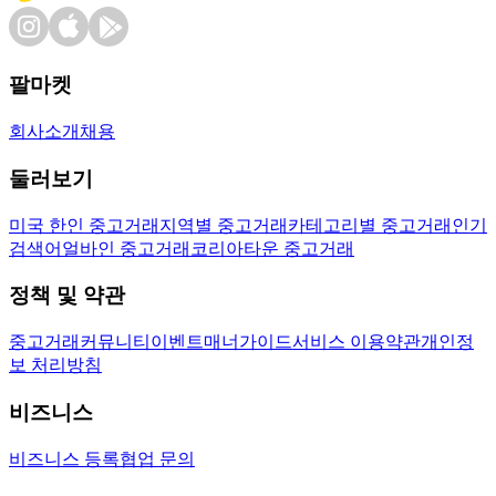
팔마켓
회사소개
채용
둘러보기
미국 한인 중고거래
지역별 중고거래
카테고리별 중고거래
인기
검색어
얼바인 중고거래
코리아타운 중고거래
정책 및 약관
중고거래
커뮤니티
이벤트
매너가이드
서비스 이용약관
개인정
보 처리방침
비즈니스
비즈니스 등록
협업 문의