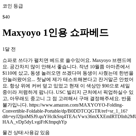
코인 등급
$
40
Maxyoyo 1인용 쇼파베드
1달 전
쇼파로 쓰다가 펼치면 베드로 쓸수있어요. Maxyoyo 브랜드에
요. 공간차지 많이 안해서 좋습니다. 작년 10월쯤 아마존에서
$110에 샀고, 동생 놀러오면 쓰겠다며 동생이 사줬는데 한번을
안놀러왔어요... 첫날에 제가 테스트해본다고 잔거말곤 안썼어
요. 항상 위에 커버 덮고 있었고 현재 이 색상만 $90으로 세일
중이라 저렴하게 팝니다. USC 빌리지 근처에서 픽업하실수 있
고, 아무래도 중고니 그 점 고려해서 구매 결정해주세요. 반품
불가입니다. https://www.amazon.com/MAXYOYO-Folding-
Convertible-Foldable-Portable/dp/B0DDTCQGTR/ref=sr_1_16?
dib=eyJ2IjoiMSJ9.quYHclkSrq4TEAcVwx36mXXEmIRTDInh2M
HAA_vDp5dyLvgiFrKfmpqhYp
물건 상태
:
사용감 있음