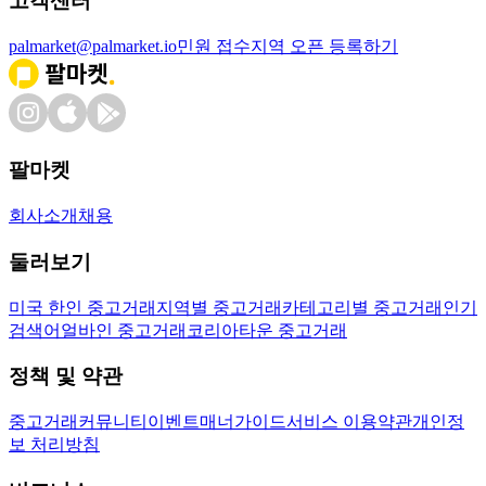
고객센터
palmarket@palmarket.io
민원 접수
지역 오픈 등록하기
팔마켓
회사소개
채용
둘러보기
미국 한인 중고거래
지역별 중고거래
카테고리별 중고거래
인기
검색어
얼바인 중고거래
코리아타운 중고거래
정책 및 약관
중고거래
커뮤니티
이벤트
매너가이드
서비스 이용약관
개인정
보 처리방침