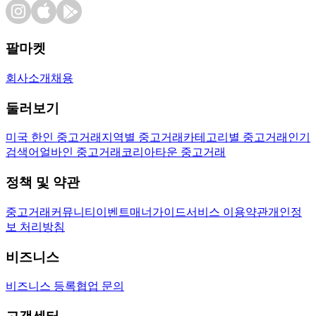
팔마켓
회사소개
채용
둘러보기
미국 한인 중고거래
지역별 중고거래
카테고리별 중고거래
인기
검색어
얼바인 중고거래
코리아타운 중고거래
정책 및 약관
중고거래
커뮤니티
이벤트
매너가이드
서비스 이용약관
개인정
보 처리방침
비즈니스
비즈니스 등록
협업 문의