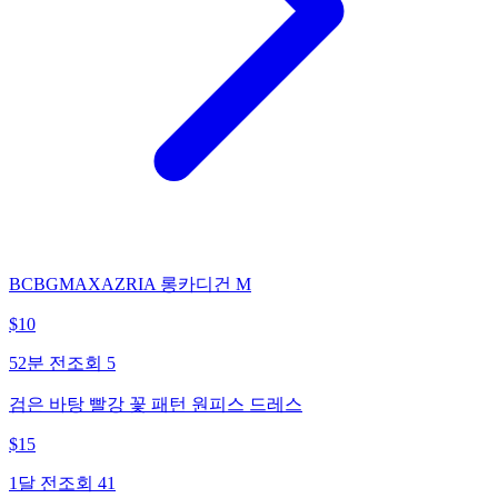
BCBGMAXAZRIA 롱카디건 M
$
10
52분 전
조회
5
검은 바탕 빨강 꽃 패턴 원피스 드레스
$
15
1달 전
조회
41