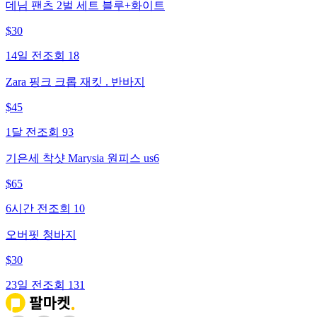
데님 팬츠 2벌 세트 블루+화이트
$
30
14일 전
조회
18
Zara 핑크 크롭 재킷 . 반바지
$
45
1달 전
조회
93
기은세 착샷 Marysia 원피스 us6
$
65
6시간 전
조회
10
오버핏 청바지
$
30
23일 전
조회
131