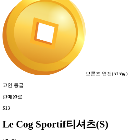
브론즈 엽전
(
515
닢)
코인 등급
판매완료
$
13
Le Cog Sportif티셔츠(S)