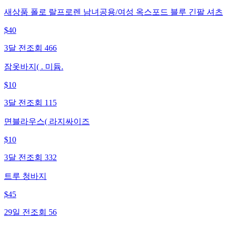
새상품 폴로 랄프로렌 남녀공용/여성 옥스포드 블루 긴팔 셔츠
$
40
3달 전
조회
466
잠옷바지( . 미듐.
$
10
3달 전
조회
115
면블라우스( 라지싸이즈
$
10
3달 전
조회
332
트루 청바지
$
45
29일 전
조회
56