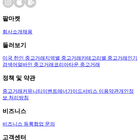
팔마켓
회사소개
채용
둘러보기
미국 한인 중고거래
지역별 중고거래
카테고리별 중고거래
인기
검색어
얼바인 중고거래
코리아타운 중고거래
정책 및 약관
중고거래
커뮤니티
이벤트
매너가이드
서비스 이용약관
개인정
보 처리방침
비즈니스
비즈니스 등록
협업 문의
고객센터