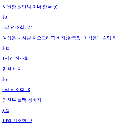
시원한 원단의 이너 한국 옷
$
8
3달 전
조회
327
여성용 내셔널 지오그래픽 바지(한국핏. 미착용)+ 슬링백
$
30
1시간 전
조회
1
편한 바지
$
5
6일 전
조회
58
임산부 블랙 청바지
$
20
10일 전
조회
12