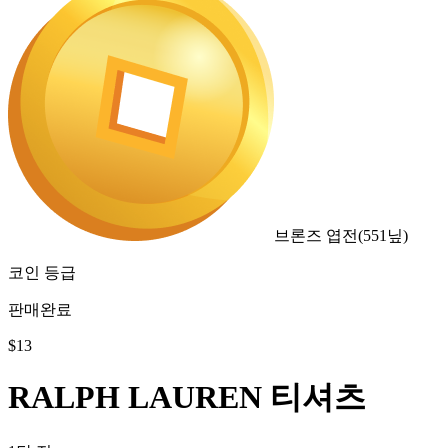
브론즈 엽전
(
551
닢)
코인 등급
판매완료
$
13
RALPH LAUREN 티셔츠