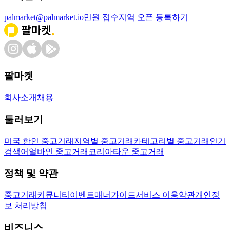
palmarket@palmarket.io
민원 접수
지역 오픈 등록하기
팔마켓
회사소개
채용
둘러보기
미국 한인 중고거래
지역별 중고거래
카테고리별 중고거래
인기
검색어
얼바인 중고거래
코리아타운 중고거래
정책 및 약관
중고거래
커뮤니티
이벤트
매너가이드
서비스 이용약관
개인정
보 처리방침
비즈니스