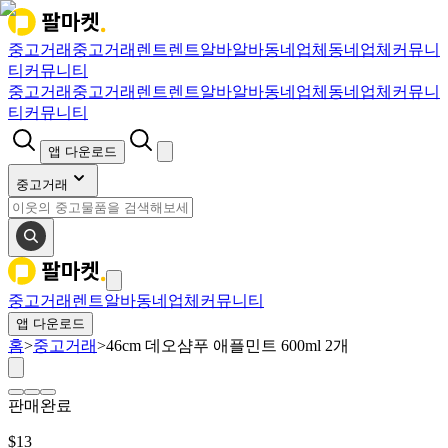
중고거래
중고거래
렌트
렌트
알바
알바
동네업체
동네업체
커뮤니
티
커뮤니티
중고거래
중고거래
렌트
렌트
알바
알바
동네업체
동네업체
커뮤니
티
커뮤니티
앱 다운로드
중고거래
중고거래
렌트
알바
동네업체
커뮤니티
앱 다운로드
홈
>
중고거래
>
46cm 데오샴푸 애플민트 600ml 2개
판매완료
$
13