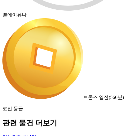
엘에이유나
브론즈 엽전
(
566
닢)
코인 등급
관련 물건 더보기