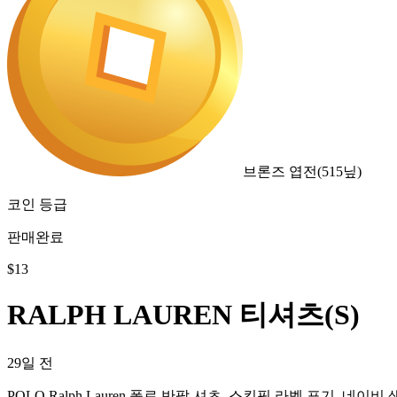
브론즈 엽전
(
515
닢)
코인 등급
판매완료
$
13
RALPH LAUREN 티셔츠(S)
29일 전
POLO Ralph Lauren 폴로 반팔 셔츠. 스킨핏 라벨 표기. 네