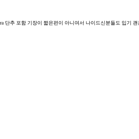
반팔 폴로티 -extra 단추 포함 기장이 짧은편이 아니여서 나이드신분들