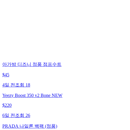
아가방 디즈니 정품 점프수트
$
45
4일 전
조회
18
Yeezy Boost 350 v2 Bone NEW
$
220
6일 전
조회
26
PRADA 나일론 백팩 (정품)