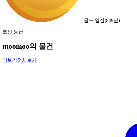
골드 엽전
(
849
닢)
코인 등급
moomoo의 물건
더보기
전체보기