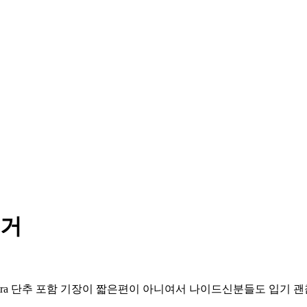
새거
반팔 폴로티 -extra 단추 포함 기장이 짧은편이 아니여서 나이드신분들