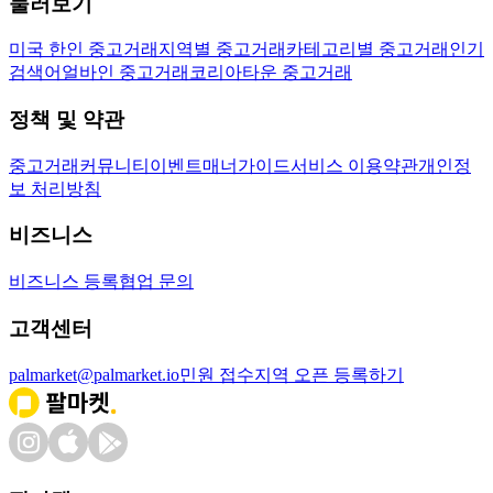
둘러보기
미국 한인 중고거래
지역별 중고거래
카테고리별 중고거래
인기
검색어
얼바인 중고거래
코리아타운 중고거래
정책 및 약관
중고거래
커뮤니티
이벤트
매너가이드
서비스 이용약관
개인정
보 처리방침
비즈니스
비즈니스 등록
협업 문의
고객센터
palmarket@palmarket.io
민원 접수
지역 오픈 등록하기