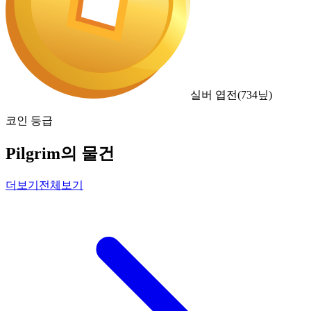
실버 엽전
(
734
닢)
코인 등급
Pilgrim의 물건
더보기
전체보기