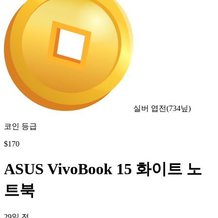
실버 엽전
(
734
닢)
코인 등급
$
170
ASUS VivoBook 15 화이트 노
트북
29일 전