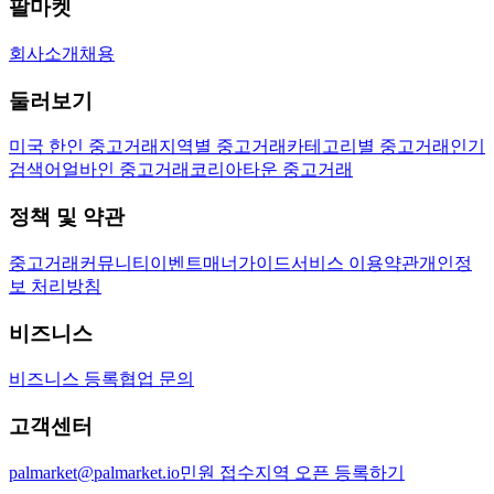
팔마켓
회사소개
채용
둘러보기
미국 한인 중고거래
지역별 중고거래
카테고리별 중고거래
인기
검색어
얼바인 중고거래
코리아타운 중고거래
정책 및 약관
중고거래
커뮤니티
이벤트
매너가이드
서비스 이용약관
개인정
보 처리방침
비즈니스
비즈니스 등록
협업 문의
고객센터
palmarket@palmarket.io
민원 접수
지역 오픈 등록하기