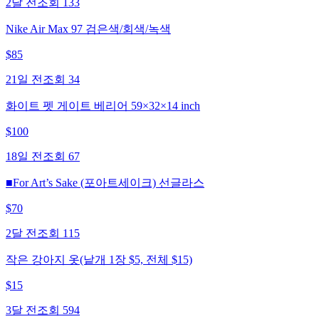
2달 전
조회
133
Nike Air Max 97 검은색/회색/녹색
$
85
21일 전
조회
34
화이트 펫 게이트 베리어 59×32×14 inch
$
100
18일 전
조회
67
■For Art’s Sake (포아트세이크) 선글라스
$
70
2달 전
조회
115
작은 강아지 옷(낱개 1장 $5, 전체 $15)
$
15
3달 전
조회
594