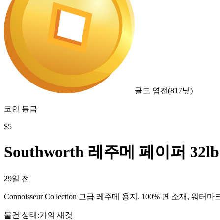
골드 엽전
(
817
닢)
코인 등급
$
5
Southworth 레주메 페이퍼 32lb
29일 전
Connoisseur Collection 고급 레주메 용지. 100% 면 소재, 워터마
물건 상태
:
거의 새것