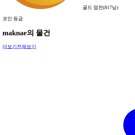
골드 엽전
(
817
닢)
코인 등급
maknae의 물건
더보기
전체보기