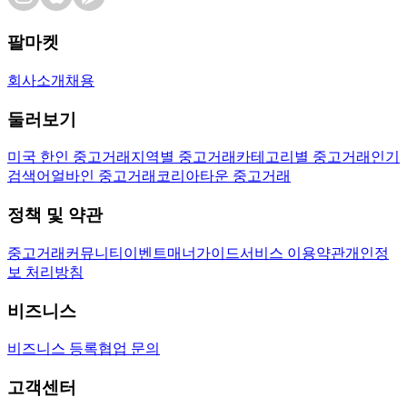
팔마켓
회사소개
채용
둘러보기
미국 한인 중고거래
지역별 중고거래
카테고리별 중고거래
인기
검색어
얼바인 중고거래
코리아타운 중고거래
정책 및 약관
중고거래
커뮤니티
이벤트
매너가이드
서비스 이용약관
개인정
보 처리방침
비즈니스
비즈니스 등록
협업 문의
고객센터