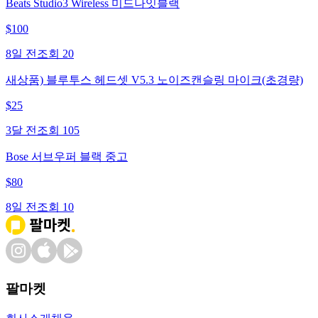
Beats Studio3 Wireless 미드나잇블랙
$
100
8일 전
조회
20
새상품) 블루투스 헤드셋 V5.3 노이즈캔슬링 마이크(초경량)
$
25
3달 전
조회
105
Bose 서브우퍼 블랙 중고
$
80
8일 전
조회
10
팔마켓