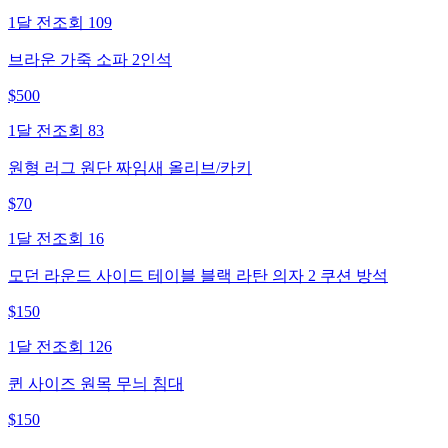
1달 전
조회
109
브라운 가죽 소파 2인석
$
500
1달 전
조회
83
원형 러그 원단 짜임새 올리브/카키
$
70
1달 전
조회
16
모던 라운드 사이드 테이블 블랙 라탄 의자 2 쿠션 방석
$
150
1달 전
조회
126
퀸 사이즈 원목 무늬 침대
$
150