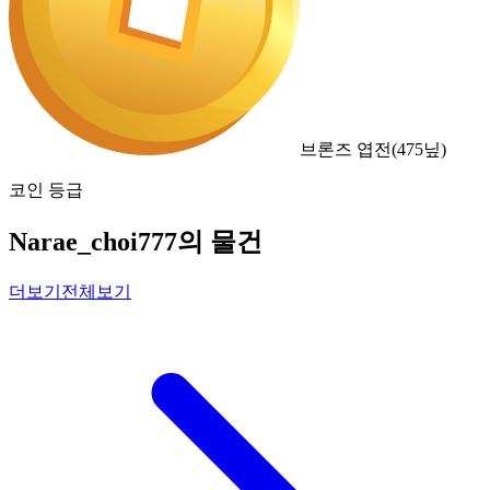
브론즈 엽전
(
475
닢)
코인 등급
Narae_choi777의 물건
더보기
전체보기