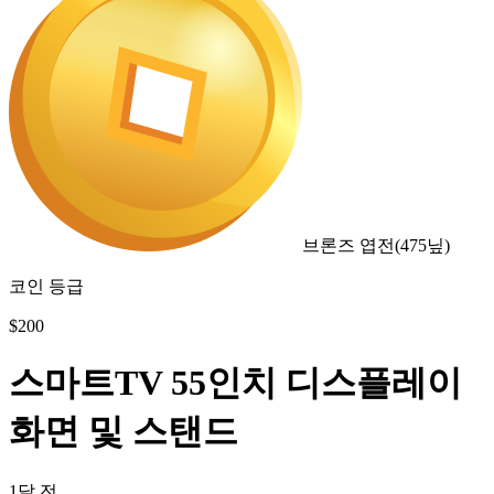
브론즈 엽전
(
475
닢)
코인 등급
$
200
스마트TV 55인치 디스플레이
화면 및 스탠드
1달 전