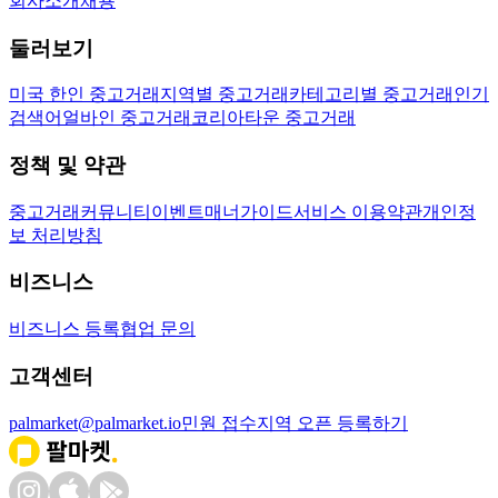
회사소개
채용
둘러보기
미국 한인 중고거래
지역별 중고거래
카테고리별 중고거래
인기
검색어
얼바인 중고거래
코리아타운 중고거래
정책 및 약관
중고거래
커뮤니티
이벤트
매너가이드
서비스 이용약관
개인정
보 처리방침
비즈니스
비즈니스 등록
협업 문의
고객센터
palmarket@palmarket.io
민원 접수
지역 오픈 등록하기