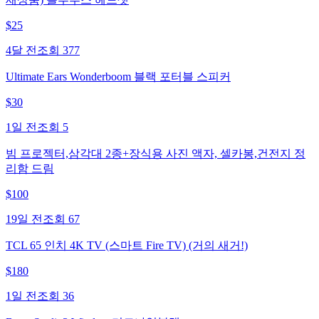
$
25
4달 전
조회
377
Ultimate Ears Wonderboom 블랙 포터블 스피커
$
30
1일 전
조회
5
빔 프로젝터,삼각대 2종+장식용 사진 액자, 셀카봉,건전지 정
리함 드림
$
100
19일 전
조회
67
TCL 65 인치 4K TV (스마트 Fire TV) (거의 새거!)
$
180
1일 전
조회
36