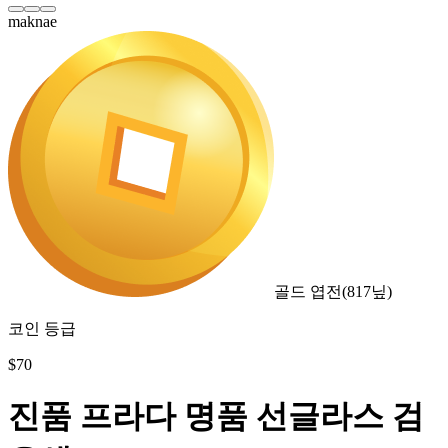
maknae
골드 엽전
(
817
닢)
코인 등급
$
70
진품 프라다 명품 선글라스 검