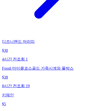
디즈니랜드 머리띠
$
30
4시간 전
조회
1
Fossil 마이클코스골드 가죽시계와 풀박스
$
38
8시간 전
조회
19
키체인
$
5