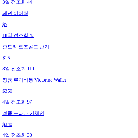
3일 전
조회
44
패션 이어링
$
5
18일 전
조회
43
판도라 로즈골드 반지
$
15
8일 전
조회
111
정퓸 루이비통 Victorine Wallet
$
350
4일 전
조회
97
정품 프라다 키체인
$
340
4일 전
조회
38