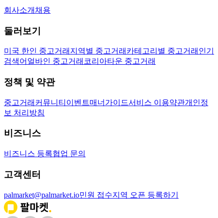
회사소개
채용
둘러보기
미국 한인 중고거래
지역별 중고거래
카테고리별 중고거래
인기
검색어
얼바인 중고거래
코리아타운 중고거래
정책 및 약관
중고거래
커뮤니티
이벤트
매너가이드
서비스 이용약관
개인정
보 처리방침
비즈니스
비즈니스 등록
협업 문의
고객센터
palmarket@palmarket.io
민원 접수
지역 오픈 등록하기