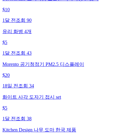
$
10
1달 전
조회
90
유리 화병 4개
$
5
1달 전
조회
43
Morento 공기청정기 PM2.5 디스플레이
$
20
18일 전
조회
34
화이트 사각 도자기 접시 set
$
5
1달 전
조회
38
Kitchen Design 나무 도마 한국 제품