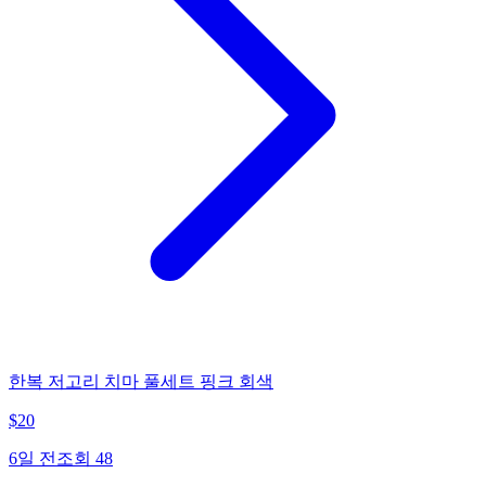
한복 저고리 치마 풀세트 핑크 회색
$
20
6일 전
조회
48