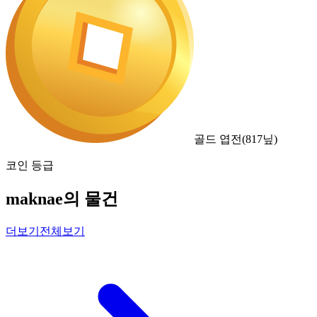
골드 엽전
(
817
닢)
코인 등급
maknae의 물건
더보기
전체보기