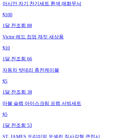
아시안 자기 찬기세트 흰색 매화무늬
$
100
1달 전
조회
88
Victor 레드 집업 재킷 새상품
$
10
1달 전
조회
66
자동차 밧데리 충전케이블
$
5
1달 전
조회
38
마블 슬랩 아이스크림 프렙 서빙세트
$
5
1달 전
조회
53
ST. JAMES 프리미엄 포셀린 직사각형 큰접시