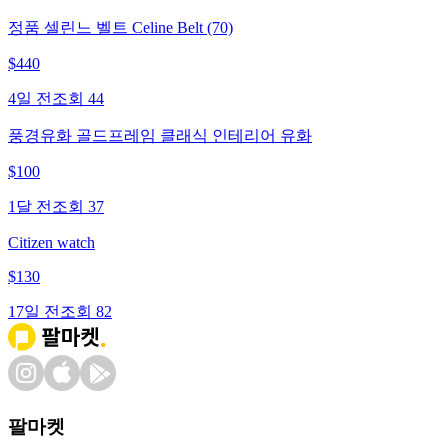
정품 셀린느 벨트 Celine Belt (70)
$
440
4일 전
조회
44
풍경유화 골드프레임 클래식 인테리어 유화
$
100
1달 전
조회
37
Citizen watch
$
130
17일 전
조회
82
팔마켓