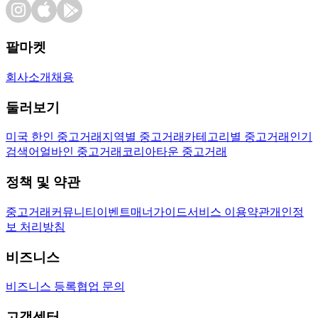
팔마켓
회사소개
채용
둘러보기
미국 한인 중고거래
지역별 중고거래
카테고리별 중고거래
인기
검색어
얼바인 중고거래
코리아타운 중고거래
정책 및 약관
중고거래
커뮤니티
이벤트
매너가이드
서비스 이용약관
개인정
보 처리방침
비즈니스
비즈니스 등록
협업 문의
고객센터