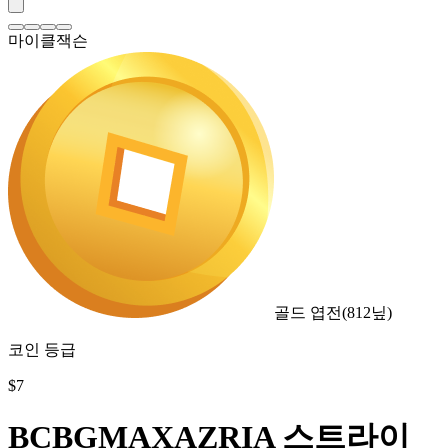
마이클잭슨
골드 엽전
(
812
닢)
코인 등급
$
7
BCBGMAXAZRIA 스트라이