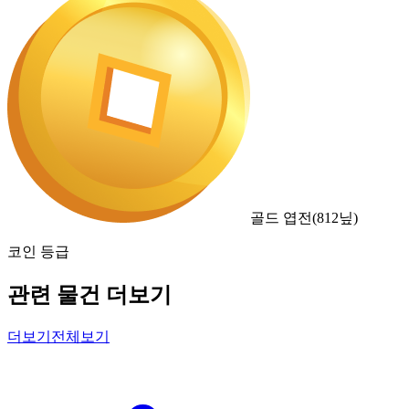
골드 엽전
(
812
닢)
코인 등급
관련 물건 더보기
더보기
전체보기