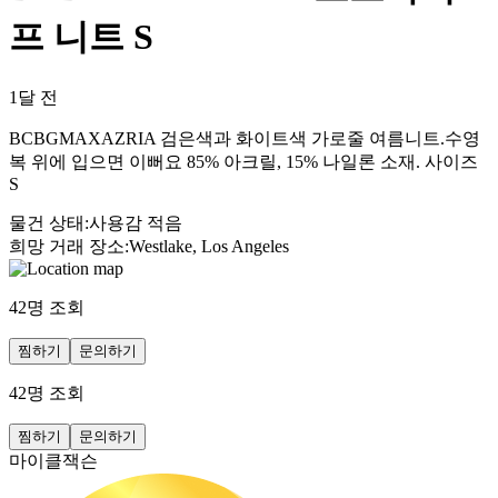
프 니트 S
1달 전
BCBGMAXAZRIA 검은색과 화이트색 가로줄 여름니트.수영
복 위에 입으면 이뻐요 85% 아크릴, 15% 나일론 소재. 사이즈
S
물건 상태
:
사용감 적음
희망 거래 장소
:
Westlake, Los Angeles
42
명 조회
찜하기
문의하기
42
명 조회
찜하기
문의하기
마이클잭슨