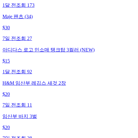
1달 전
조회
173
Maje 팬츠 (34)
$
30
7일 전
조회
27
아디다스 로고 민소매 탱크탑 3컬러 (NEW)
$
15
1달 전
조회
92
H&M 임산부 레깅스 새것 2장
$
20
7일 전
조회
11
임산부 바지 3벌
$
20