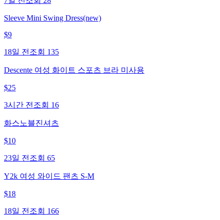
7일 전
조회
28
Sleeve Mini Swing Dress(new)
$
9
18일 전
조회
135
Descente 여성 화이트 스포츠 브라 미사용
$
25
3시간 전
조회
16
화스노블진셔츠
$
10
23일 전
조회
65
Y2k 여성 와이드 팬츠 S-M
$
18
18일 전
조회
166