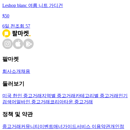
Leshop blanc 여름 니트 가디건
$
50
6일 전
조회
57
팔마켓
회사소개
채용
둘러보기
미국 한인 중고거래
지역별 중고거래
카테고리별 중고거래
인기
검색어
얼바인 중고거래
코리아타운 중고거래
정책 및 약관
중고거래
커뮤니티
이벤트
매너가이드
서비스 이용약관
개인정