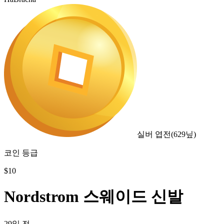
실버 엽전
(
629
닢)
코인 등급
$
10
Nordstrom 스웨이드 신발
29일 전