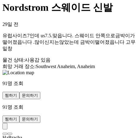
Nordstrom 스웨이드 신발
29일 전
유럽사이즈7인데 us7.5.맞읍니다. 스웨이드 안쪽으로금박이가
떨어졌읍니다 .많이신지는않았는데 금박이떨어졌읍니다 고무
밑창
물건 상태
:
사용감 있음
희망 거래 장소
:
Southwest Anaheim, Anaheim
91
명 조회
찜하기
문의하기
91
명 조회
찜하기
문의하기
HaBracha