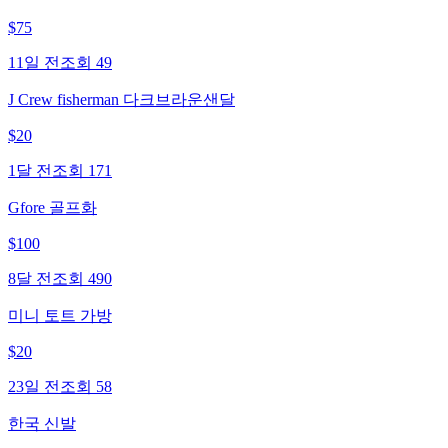
$
75
11일 전
조회
49
J Crew fisherman 다크브라운샌달
$
20
1달 전
조회
171
Gfore 골프화
$
100
8달 전
조회
490
미니 토트 가방
$
20
23일 전
조회
58
한국 신발