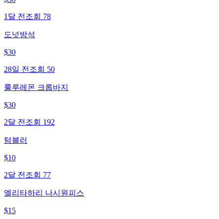
1달 전
조회
78
도넛방석
$
30
28일 전
조회
50
룰루레몬 크롭바지
$
30
2달 전
조회
192
텀블러
$
10
2달 전
조회
77
엘리타하리 나시원피스
$
15