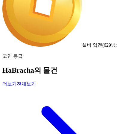
실버 엽전
(
629
닢)
코인 등급
HaBracha의 물건
더보기
전체보기