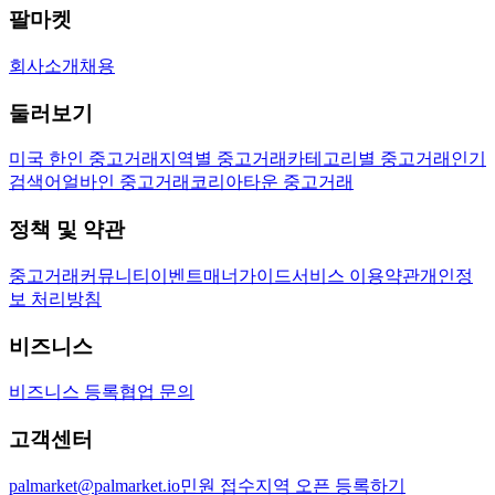
팔마켓
회사소개
채용
둘러보기
미국 한인 중고거래
지역별 중고거래
카테고리별 중고거래
인기
검색어
얼바인 중고거래
코리아타운 중고거래
정책 및 약관
중고거래
커뮤니티
이벤트
매너가이드
서비스 이용약관
개인정
보 처리방침
비즈니스
비즈니스 등록
협업 문의
고객센터
palmarket@palmarket.io
민원 접수
지역 오픈 등록하기