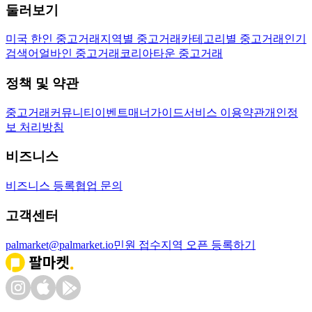
둘러보기
미국 한인 중고거래
지역별 중고거래
카테고리별 중고거래
인기
검색어
얼바인 중고거래
코리아타운 중고거래
정책 및 약관
중고거래
커뮤니티
이벤트
매너가이드
서비스 이용약관
개인정
보 처리방침
비즈니스
비즈니스 등록
협업 문의
고객센터
palmarket@palmarket.io
민원 접수
지역 오픈 등록하기