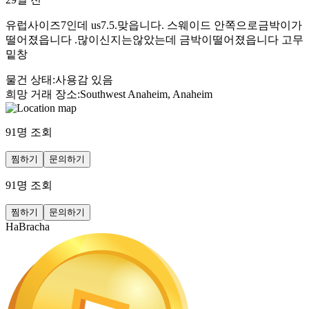
유럽사이즈7인데 us7.5.맞읍니다. 스웨이드 안쪽으로금박이가
떨어졌읍니다 .많이신지는않았는데 금박이떨어졌읍니다 고무
밑창
물건 상태
:
사용감 있음
희망 거래 장소
:
Southwest Anaheim, Anaheim
91
명 조회
찜하기
문의하기
91
명 조회
찜하기
문의하기
HaBracha