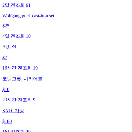
2달 전
조회
91
Wolfgang puck cast-iron set
$
25
4일 전
조회
10
키체인
$
7
16시간 전
조회
19
코닝그릇. 시리어볼
$
10
23시간 전
조회
9
SADI 가방
$
180
1일 전
조회
29