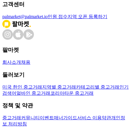
고객센터
palmarket@palmarket.io
민원 접수
지역 오픈 등록하기
팔마켓
회사소개
채용
둘러보기
미국 한인 중고거래
지역별 중고거래
카테고리별 중고거래
인기
검색어
얼바인 중고거래
코리아타운 중고거래
정책 및 약관
중고거래
커뮤니티
이벤트
매너가이드
서비스 이용약관
개인정
보 처리방침