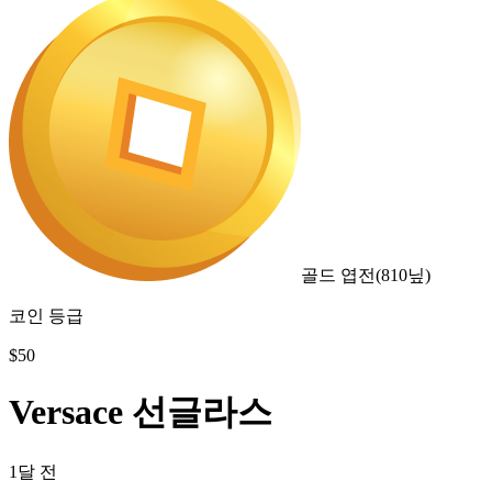
골드 엽전
(
810
닢)
코인 등급
$
50
Versace 선글라스
1달 전