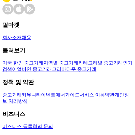
팔마켓
회사소개
채용
둘러보기
미국 한인 중고거래
지역별 중고거래
카테고리별 중고거래
인기
검색어
얼바인 중고거래
코리아타운 중고거래
정책 및 약관
중고거래
커뮤니티
이벤트
매너가이드
서비스 이용약관
개인정
보 처리방침
비즈니스
비즈니스 등록
협업 문의