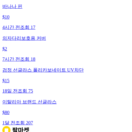
바나나 핀
$
10
4시간 전
조회
17
의자다리보호용 커버
$
2
7시간 전
조회
18
검정 선글라스 폴리카보네이트 UV차단
$
15
18일 전
조회
75
이탈리아 브랜드 선글라스
$
80
1달 전
조회
207