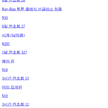
6일 전
조회
28
Ray-Ban 투톤 클래식 선글라스 정품
$
50
6일 전
조회
27
시계 (남자용)
$
205
1달 전
조회
327
헤어 핀
$
10
3시간 전
조회
15
머리 집게핀
$
10
3시간 전
조회
12