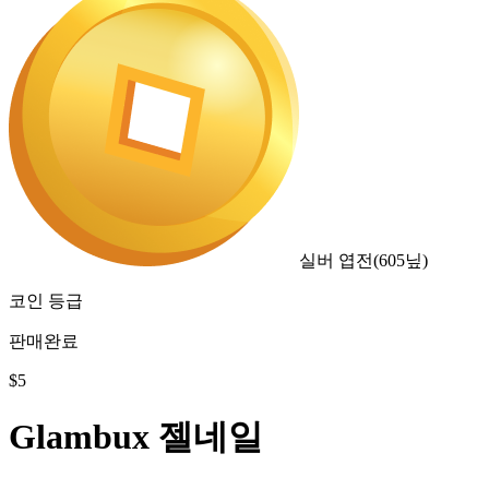
실버 엽전
(
605
닢)
코인 등급
판매완료
$
5
Glambux 젤네일