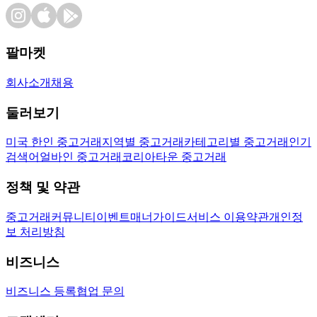
팔마켓
회사소개
채용
둘러보기
미국 한인 중고거래
지역별 중고거래
카테고리별 중고거래
인기
검색어
얼바인 중고거래
코리아타운 중고거래
정책 및 약관
중고거래
커뮤니티
이벤트
매너가이드
서비스 이용약관
개인정
보 처리방침
비즈니스
비즈니스 등록
협업 문의