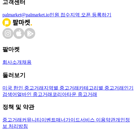
고객센터
palmarket@palmarket.io
민원 접수
지역 오픈 등록하기
팔마켓
회사소개
채용
둘러보기
미국 한인 중고거래
지역별 중고거래
카테고리별 중고거래
인기
검색어
얼바인 중고거래
코리아타운 중고거래
정책 및 약관
중고거래
커뮤니티
이벤트
매너가이드
서비스 이용약관
개인정
보 처리방침