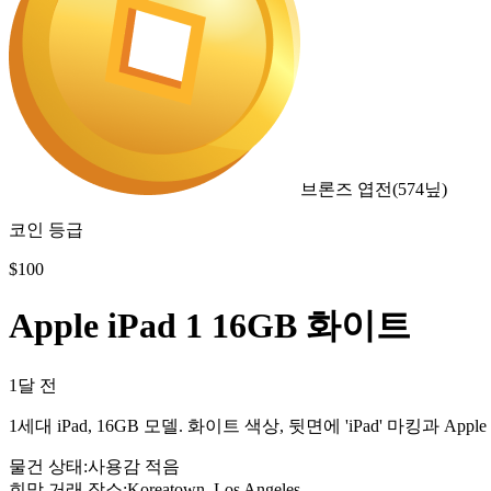
브론즈 엽전
(
574
닢)
코인 등급
$
100
Apple iPad 1 16GB 화이트
1달 전
1세대 iPad, 16GB 모델. 화이트 색상, 뒷면에 'iPad' 마킹과
물건 상태
:
사용감 적음
희망 거래 장소
:
Koreatown, Los Angeles