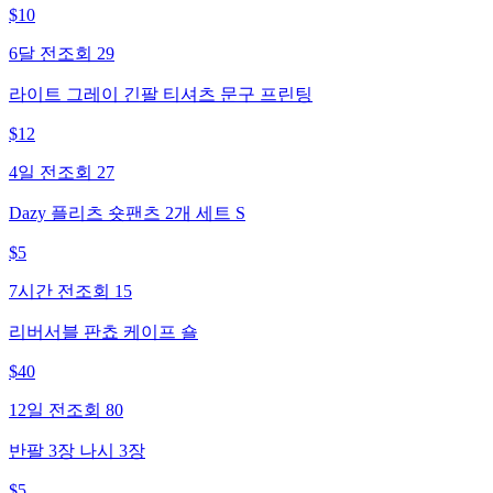
$
10
6달 전
조회
29
라이트 그레이 긴팔 티셔츠 문구 프린팅
$
12
4일 전
조회
27
Dazy 플리츠 숏팬츠 2개 세트 S
$
5
7시간 전
조회
15
리버서블 판쵸 케이프 숄
$
40
12일 전
조회
80
반팔 3장 나시 3장
$
5