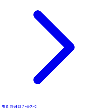
엘리타하리 가죽자켓