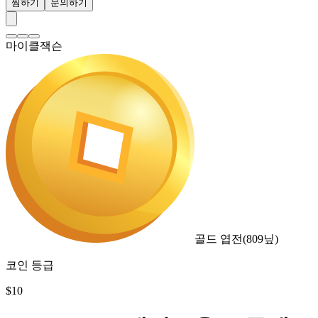
찜하기
문의하기
마이클잭슨
골드 엽전
(
809
닢)
코인 등급
$
10