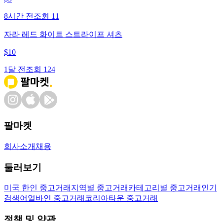
8시간 전
조회
11
자라 레드 화이트 스트라이프 셔츠
$
10
1달 전
조회
124
팔마켓
회사소개
채용
둘러보기
미국 한인 중고거래
지역별 중고거래
카테고리별 중고거래
인기
검색어
얼바인 중고거래
코리아타운 중고거래
정책 및 약관