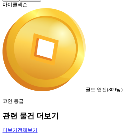
마이클잭슨
골드 엽전
(
809
닢)
코인 등급
관련 물건 더보기
더보기
전체보기