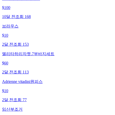
$
100
10달 전
조회
168
브라우스
$
10
2달 전
조회
153
엘리타하리자켓.7부바지세트
$
60
2달 전
조회
113
Adrienne vitadini원피스
$
10
2달 전
조회
77
임산부조거