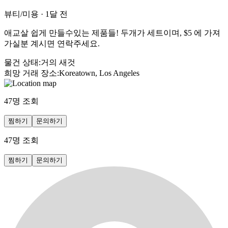
뷰티/미용
·
1달 전
애교살 쉽게 만들수있는 제품들! 두개가 세트이며, $5 에 가져
가실분 계시면 연락주세요.
물건 상태
:
거의 새것
희망 거래 장소
:
Koreatown, Los Angeles
47
명 조회
찜하기
문의하기
47
명 조회
찜하기
문의하기