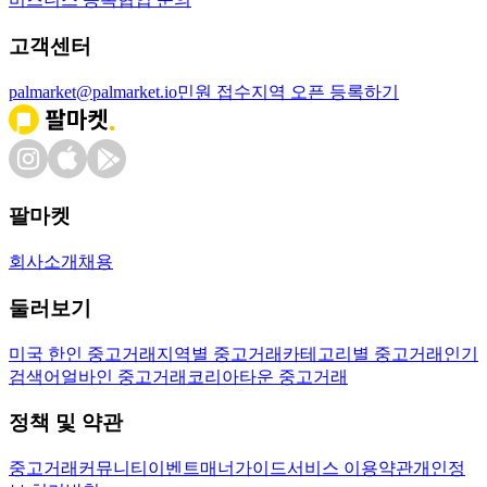
고객센터
palmarket@palmarket.io
민원 접수
지역 오픈 등록하기
팔마켓
회사소개
채용
둘러보기
미국 한인 중고거래
지역별 중고거래
카테고리별 중고거래
인기
검색어
얼바인 중고거래
코리아타운 중고거래
정책 및 약관
중고거래
커뮤니티
이벤트
매너가이드
서비스 이용약관
개인정