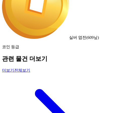
실버 엽전
(
609
닢)
코인 등급
관련 물건 더보기
더보기
전체보기