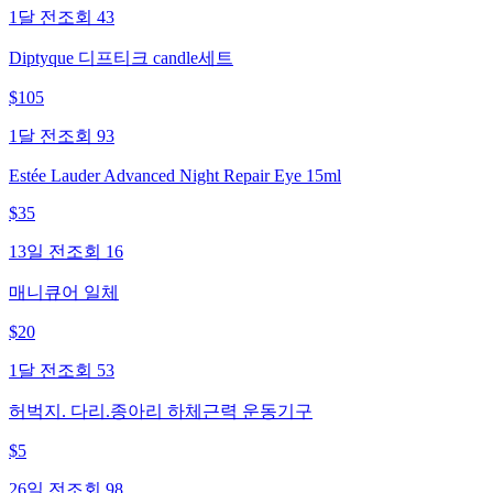
1달 전
조회
43
Diptyque 디프티크 candle세트
$
105
1달 전
조회
93
Estée Lauder Advanced Night Repair Eye 15ml
$
35
13일 전
조회
16
매니큐어 일체
$
20
1달 전
조회
53
허벅지. 다리.종아리 하체근력 운동기구
$
5
26일 전
조회
98