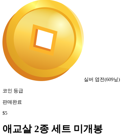
실버 엽전
(
609
닢)
코인 등급
판매완료
$
5
애교살 2종 세트 미개봉