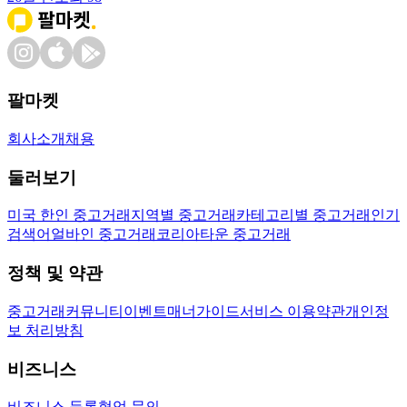
팔마켓
회사소개
채용
둘러보기
미국 한인 중고거래
지역별 중고거래
카테고리별 중고거래
인기
검색어
얼바인 중고거래
코리아타운 중고거래
정책 및 약관
중고거래
커뮤니티
이벤트
매너가이드
서비스 이용약관
개인정
보 처리방침
비즈니스
비즈니스 등록
협업 문의