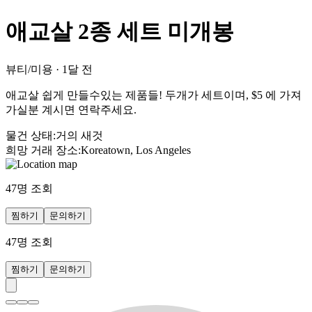
애교살 2종 세트 미개봉
뷰티/미용
·
1달 전
애교살 쉽게 만들수있는 제품들! 두개가 세트이며, $5 에 가져
가실분 계시면 연락주세요.
물건 상태
:
거의 새것
희망 거래 장소
:
Koreatown, Los Angeles
47
명 조회
찜하기
문의하기
47
명 조회
찜하기
문의하기