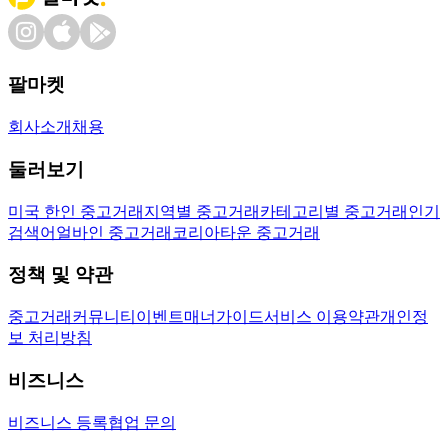
팔마켓
회사소개
채용
둘러보기
미국 한인 중고거래
지역별 중고거래
카테고리별 중고거래
인기
검색어
얼바인 중고거래
코리아타운 중고거래
정책 및 약관
중고거래
커뮤니티
이벤트
매너가이드
서비스 이용약관
개인정
보 처리방침
비즈니스
비즈니스 등록
협업 문의