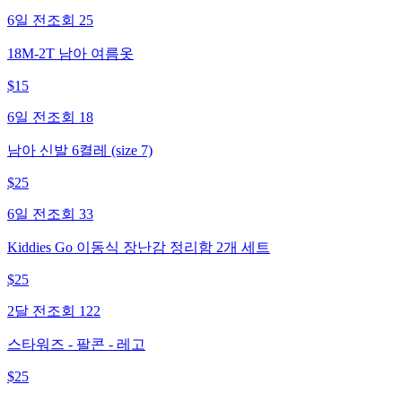
6일 전
조회
25
18M-2T 남아 여름옷
$
15
6일 전
조회
18
남아 신발 6켤레 (size 7)
$
25
6일 전
조회
33
Kiddies Go 이동식 장난감 정리함 2개 세트
$
25
2달 전
조회
122
스타워즈 - 팔콘 - 레고
$
25