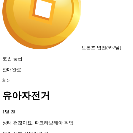
브론즈 엽전
(
592
닢)
코인 등급
판매완료
$
15
유아자전거
1달 전
상태 괜찮아요. 파크라브레아 픽업