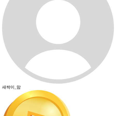
새싹이_맘