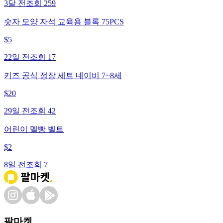
3달 전
조회
259
숫자 모양 자석 교육용 블록 75PCS
$
5
22일 전
조회
17
키즈 공식 정장 세트 네이비 7~8세
$
20
29일 전
조회
42
어린이 멜빵 벨트
$
2
8일 전
조회
7
팔마켓