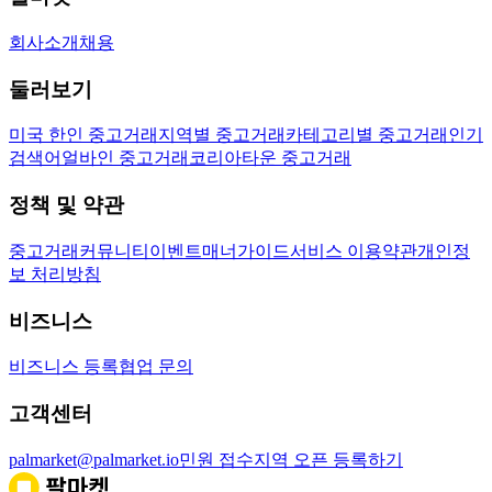
회사소개
채용
둘러보기
미국 한인 중고거래
지역별 중고거래
카테고리별 중고거래
인기
검색어
얼바인 중고거래
코리아타운 중고거래
정책 및 약관
중고거래
커뮤니티
이벤트
매너가이드
서비스 이용약관
개인정
보 처리방침
비즈니스
비즈니스 등록
협업 문의
고객센터
palmarket@palmarket.io
민원 접수
지역 오픈 등록하기