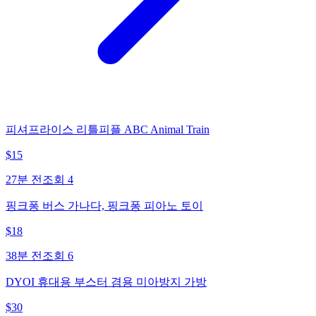
피셔프라이스 리틀피플 ABC Animal Train
$
15
27분 전
조회
4
핑크퐁 버스 가나다, 핑크퐁 피아노 토이
$
18
38분 전
조회
6
DYOI 휴대용 부스터 겸용 미아방지 가방
$
30