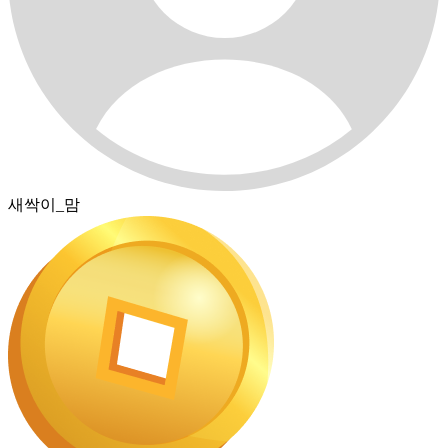
새싹이_맘