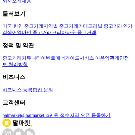
회사소개
채용
둘러보기
미국 한인 중고거래
지역별 중고거래
카테고리별 중고거래
인기
검색어
얼바인 중고거래
코리아타운 중고거래
정책 및 약관
중고거래
커뮤니티
이벤트
매너가이드
서비스 이용약관
개인정
보 처리방침
비즈니스
비즈니스 등록
협업 문의
고객센터
palmarket@palmarket.io
민원 접수
지역 오픈 등록하기