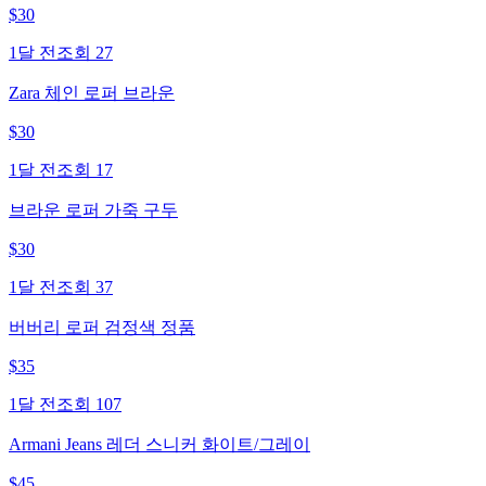
$
30
1달 전
조회
27
Zara 체인 로퍼 브라운
$
30
1달 전
조회
17
브라운 로퍼 가죽 구두
$
30
1달 전
조회
37
버버리 로퍼 검정색 정품
$
35
1달 전
조회
107
Armani Jeans 레더 스니커 화이트/그레이
$
45