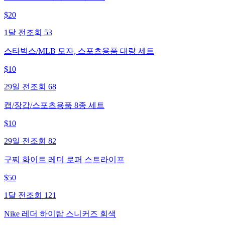
$
20
1달 전
조회
53
스타벅스/MLB 모자, 스포츠용품 대량 세트
$
10
29일 전
조회
68
캡/장갑/스포츠용품 8종 세트
$
10
29일 전
조회
82
구찌 화이트 레더 로퍼 스트라이프
$
50
1달 전
조회
121
Nike 레더 하이탑 스니커즈 회색