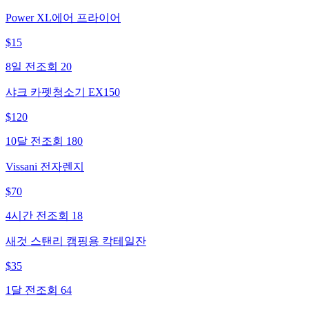
Power XL에어 프라이어
$
15
8일 전
조회
20
샤크 카펫청소기 EX150
$
120
10달 전
조회
180
Vissani 전자렌지
$
70
4시간 전
조회
18
새것 스탠리 캠핑용 칵테일잔
$
35
1달 전
조회
64