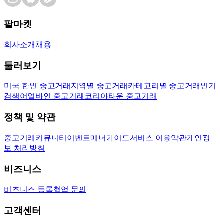
팔마켓
회사소개
채용
둘러보기
미국 한인 중고거래
지역별 중고거래
카테고리별 중고거래
인기
검색어
얼바인 중고거래
코리아타운 중고거래
정책 및 약관
중고거래
커뮤니티
이벤트
매너가이드
서비스 이용약관
개인정
보 처리방침
비즈니스
비즈니스 등록
협업 문의
고객센터