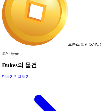
브론즈 엽전
(
574
닢)
코인 등급
Dukes의 물건
더보기
전체보기