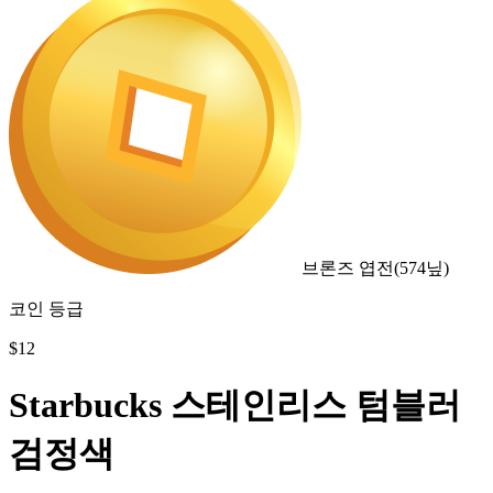
브론즈 엽전
(
574
닢)
코인 등급
$
12
Starbucks 스테인리스 텀블러
검정색