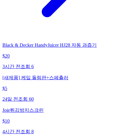
Black & Decker HandyJuicer HJ28 자동 과즙기
$
20
3시간 전
조회
6
[새제품] 케잌 돌림판+스페츌러
$
5
24일 전
조회
60
Joie튀김방지스크린
$
10
4시간 전
조회
8