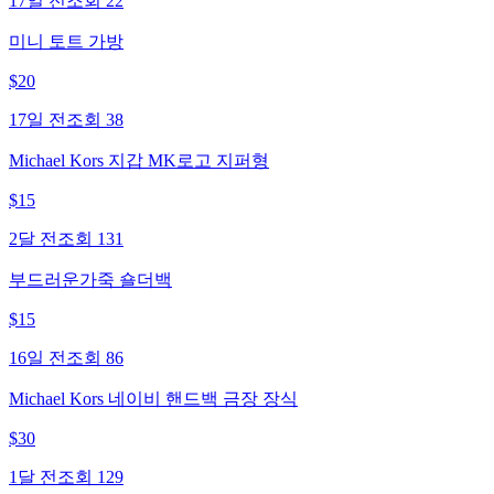
17일 전
조회
22
미니 토트 가방
$
20
17일 전
조회
38
Michael Kors 지갑 MK로고 지퍼형
$
15
2달 전
조회
131
부드러운가죽 숄더백
$
15
16일 전
조회
86
Michael Kors 네이비 핸드백 금장 장식
$
30
1달 전
조회
129