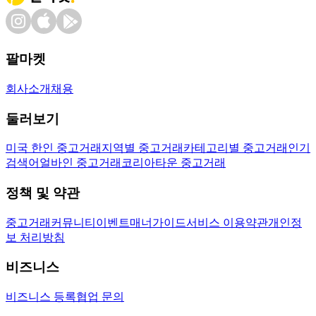
팔마켓
회사소개
채용
둘러보기
미국 한인 중고거래
지역별 중고거래
카테고리별 중고거래
인기
검색어
얼바인 중고거래
코리아타운 중고거래
정책 및 약관
중고거래
커뮤니티
이벤트
매너가이드
서비스 이용약관
개인정
보 처리방침
비즈니스
비즈니스 등록
협업 문의