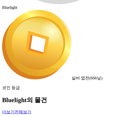
Bluelight
실버 엽전
(
666
닢)
코인 등급
Bluelight의 물건
더보기
전체보기