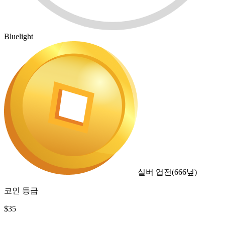
Bluelight
실버 엽전
(
666
닢)
코인 등급
$
35