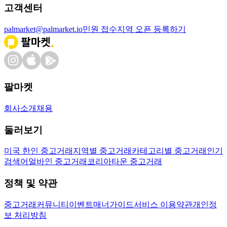
고객센터
palmarket@palmarket.io
민원 접수
지역 오픈 등록하기
팔마켓
회사소개
채용
둘러보기
미국 한인 중고거래
지역별 중고거래
카테고리별 중고거래
인기
검색어
얼바인 중고거래
코리아타운 중고거래
정책 및 약관
중고거래
커뮤니티
이벤트
매너가이드
서비스 이용약관
개인정
보 처리방침