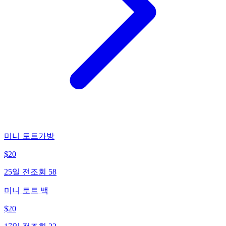
미니 토트가방
$
20
25일 전
조회
58
미니 토트 백
$
20