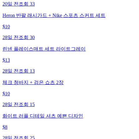
20일 전
조회
33
Heron 반팔 래시가드 + Nike 스포츠 스커트 세트
$
10
28일 전
조회
30
린넨 플레이스매트 세트 라이트그레이
$
13
28일 전
조회
13
체크 청바지 + 검은 쇼츠 2장
$
10
28일 전
조회
15
화이트 러플 디테일 셔츠 예쁜 디자인
$
8
28일 전
조회
25