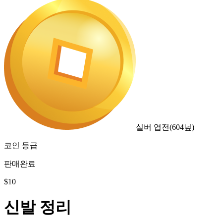
실버 엽전
(
604
닢)
코인 등급
판매완료
$
10
신발 정리