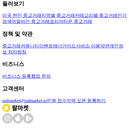
둘러보기
미국 한인 중고거래
지역별 중고거래
카테고리별 중고거래
인기
검색어
얼바인 중고거래
코리아타운 중고거래
정책 및 약관
중고거래
커뮤니티
이벤트
매너가이드
서비스 이용약관
개인정
보 처리방침
비즈니스
비즈니스 등록
협업 문의
고객센터
palmarket@palmarket.io
민원 접수
지역 오픈 등록하기