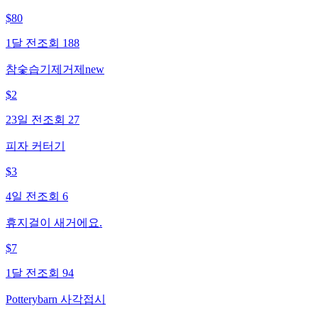
$
80
1달 전
조회
188
참숯습기제거제new
$
2
23일 전
조회
27
피자 커터기
$
3
4일 전
조회
6
휴지걸이 새거에요.
$
7
1달 전
조회
94
Potterybarn 사각접시