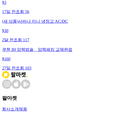
$
3
17일 전
조회
56
(새 상품)사바나 미니 냉장고 AC/DC
$
30
2달 전
조회
117
쿠첸 IH 압력밥솥 _ 압력패킹 교체완료
$
160
27일 전
조회
103
팔마켓
회사소개
채용