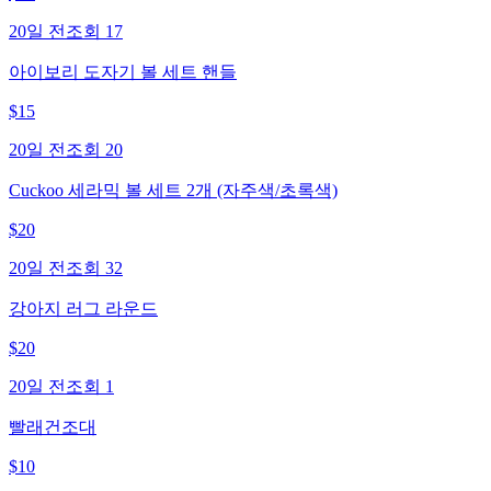
20일 전
조회
17
아이보리 도자기 볼 세트 핸들
$
15
20일 전
조회
20
Cuckoo 세라믹 볼 세트 2개 (자주색/초록색)
$
20
20일 전
조회
32
강아지 러그 라운드
$
20
20일 전
조회
1
빨래건조대
$
10