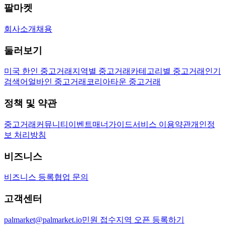
팔마켓
회사소개
채용
둘러보기
미국 한인 중고거래
지역별 중고거래
카테고리별 중고거래
인기
검색어
얼바인 중고거래
코리아타운 중고거래
정책 및 약관
중고거래
커뮤니티
이벤트
매너가이드
서비스 이용약관
개인정
보 처리방침
비즈니스
비즈니스 등록
협업 문의
고객센터
palmarket@palmarket.io
민원 접수
지역 오픈 등록하기