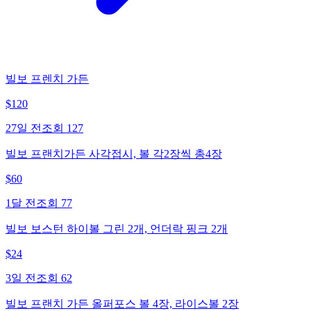
빌보 프렌치 가든
$
120
27일 전
조회
127
빌보 프랜치가든 사각접시, 볼 각2장씩 총4장
$
60
1달 전
조회
77
빌보 보스턴 하이볼 그린 2개, 언더락 핑크 2개
$
24
3일 전
조회
62
빌보 프랜치 가든 올퍼포스 볼 4장, 라이스볼 2장