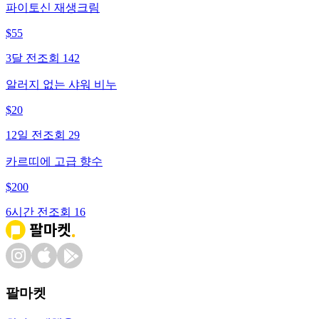
파이토신 재생크림
$
55
3달 전
조회
142
알러지 없는 샤워 비누
$
20
12일 전
조회
29
카르띠에 고급 향수
$
200
6시간 전
조회
16
팔마켓