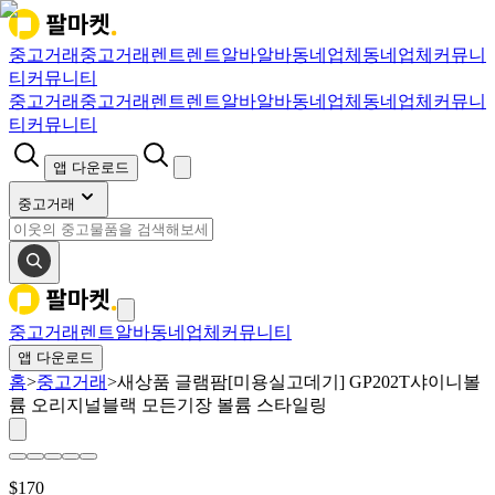
중고거래
중고거래
렌트
렌트
알바
알바
동네업체
동네업체
커뮤니
티
커뮤니티
중고거래
중고거래
렌트
렌트
알바
알바
동네업체
동네업체
커뮤니
티
커뮤니티
앱 다운로드
중고거래
중고거래
렌트
알바
동네업체
커뮤니티
앱 다운로드
홈
>
중고거래
>
새상품 글램팜[미용실고데기] GP202T샤이니볼
륨 오리지널블랙 모든기장 볼륨 스타일링
$
170