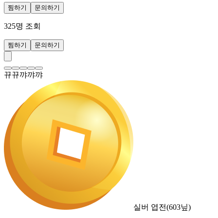
찜하기
문의하기
325
명 조회
찜하기
문의하기
뀨뀨꺄꺄꺄
실버 엽전
(
603
닢)