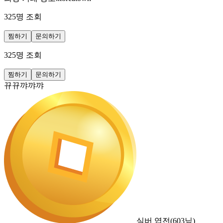
325
명 조회
찜하기
문의하기
325
명 조회
찜하기
문의하기
뀨뀨꺄꺄꺄
실버 엽전
(
603
닢)