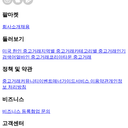
팔마켓
회사소개
채용
둘러보기
미국 한인 중고거래
지역별 중고거래
카테고리별 중고거래
인기
검색어
얼바인 중고거래
코리아타운 중고거래
정책 및 약관
중고거래
커뮤니티
이벤트
매너가이드
서비스 이용약관
개인정
보 처리방침
비즈니스
비즈니스 등록
협업 문의
고객센터