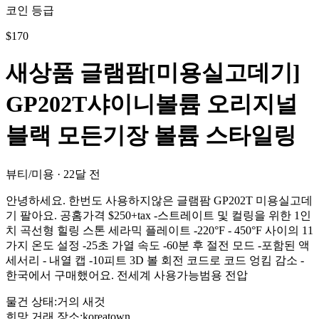
코인 등급
$
170
새상품 글램팜[미용실고데기]
GP202T샤이니볼륨 오리지널
블랙 모든기장 볼륨 스타일링
뷰티/미용
·
22달 전
안녕하세요. 한번도 사용하지않은 글램팜 GP202T 미용실고데
기 팔아요. 공홈가격 $250+tax -스트레이트 및 컬링을 위한 1인
치 곡선형 힐링 스톤 세라믹 플레이트 -220°F - 450°F 사이의 11
가지 온도 설정 -25초 가열 속도 -60분 후 절전 모드 -포함된 액
세서리 - 내열 캡 -10피트 3D 볼 회전 코드로 코드 엉킴 감소 -
한국에서 구매했어요. 전세계 사용가능범용 전압
물건 상태
:
거의 새것
희망 거래 장소
:
koreatown