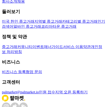
회사소개
채용
둘러보기
미국 한인 중고거래
지역별 중고거래
카테고리별 중고거래
인기
검색어
얼바인 중고거래
코리아타운 중고거래
정책 및 약관
중고거래
커뮤니티
이벤트
매너가이드
서비스 이용약관
개인정
보 처리방침
비즈니스
비즈니스 등록
협업 문의
고객센터
palmarket@palmarket.io
민원 접수
지역 오픈 등록하기