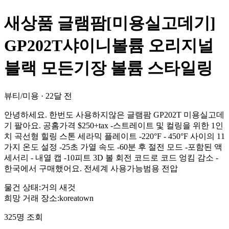
새상품 글램팜[미용실고데기]
GP202T샤이니볼륨 오리지널
블랙 모든기장 볼륨 스타일링
뷰티/미용
·
22달 전
안녕하세요. 한번도 사용하지않은 글램팜 GP202T 미용실고데
기 팔아요. 공홈가격 $250+tax -스트레이트 및 컬링을 위한 1인
치 곡선형 힐링 스톤 세라믹 플레이트 -220°F - 450°F 사이의 11
가지 온도 설정 -25초 가열 속도 -60분 후 절전 모드 -포함된 액
세서리 - 내열 캡 -10피트 3D 볼 회전 코드로 코드 엉킴 감소 -
한국에서 구매했어요. 전세계 사용가능범용 전압
물건 상태
:
거의 새것
희망 거래 장소
:
koreatown
325
명 조회