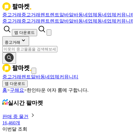
중고거래
중고거래
렌트
렌트
알바
알바
동네업체
동네업체
커뮤니
중고거래
중고거래
렌트
렌트
알바
알바
동네업체
동네업체
커뮤니
앱 다운로드
중고거래
중고거래
렌트
알바
동네업체
커뮤니티
앱 다운로드
홈
>
구해요
>
한인타운 여자 룸메 구합니다.
실시간 팔마켓
판매 중 물건
16,460개
이번달 조회