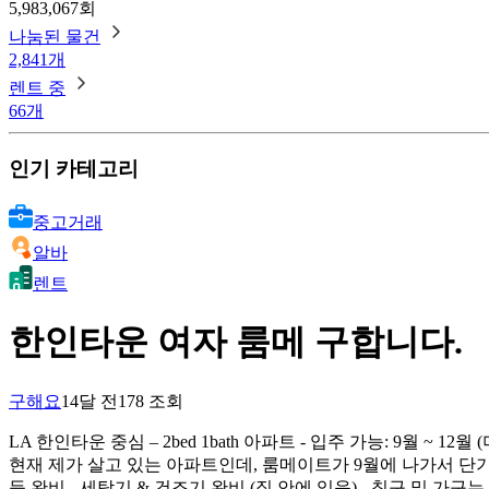
5,983,067회
나눔된 물건
2,841개
렌트 중
66개
인기 카테고리
중고거래
알바
렌트
한인타운 여자 룸메 구합니다.
구해요
14달 전
178
조회
LA 한인타운 중심 – 2bed 1bath 아파트 - 입주 가능: 9월 ~ 
현재 제가 살고 있는 아파트인데, 룸메이트가 9월에 나가서 단기 (한
등 완비 - 세탁기 & 건조기 완비 (집 안에 있음) - 침구 및 