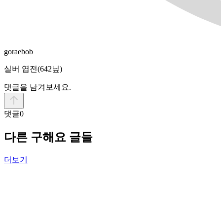
goraebob
실버 엽전
(642닢)
댓글을 남겨보세요.
댓글
0
다른 구해요 글들
더보기