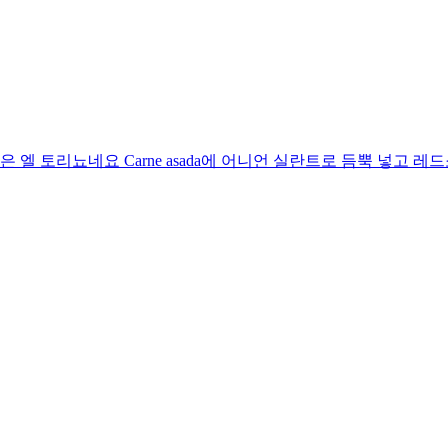
엘 토리뇨네요 Carne asada에 어니언 실란트로 듬뿍 넣고 레드