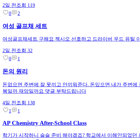
2일 전
조회
119
0
2
여성 골프채 세트
여성골프채세트 구해요 젝시오 선호하고 드라이버 우드 유틸 
2일 전
조회
32
0
1
돈의 원리
돈없으면 주변에 잘 못끼고 안끼워준다. 돈있으면 내가 주변에 잘 
복일까 재앙일까요 댓글 부탁드립니다
4일 전
조회
138
1
1
AP Chemistry After-School Class
학기가 시작하니 슬슬 준비 해야겠죠? 학교에서 이해안되었던 혹은 