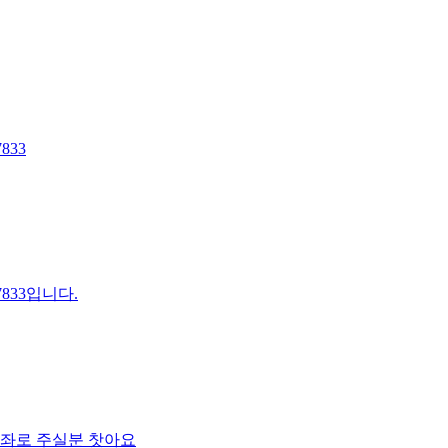
833
7833입니다.
계좌로 주실분 찻아요