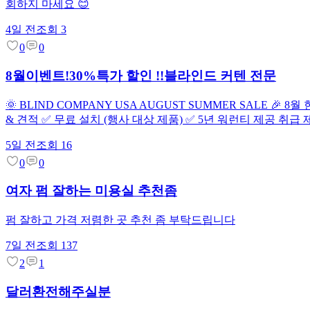
회하지 마세요 😊
4일 전
조회
3
0
0
8월이벤트!30%특가 할인 !!블라인드 커텐 전문
🌞 BLIND COMPANY USA AUGUST SUMMER SALE 🎉 
& 견적 ✅ 무료 설치 (행사 대상 제품) ✅ 5년 워런티 제공 취급 제품 * Ro
5일 전
조회
16
0
0
여자 펌 잘하는 미용실 추천좀
펌 잘하고 가격 저렴한 곳 추천 좀 부탁드립니다
7일 전
조회
137
2
1
달러환전해주실분