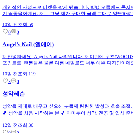
개인적인 사정으로 티켓을 팔게 됐습니다. 빅뱅 오클랜드 콘서트 9월 
기 딱좋을꺼예요. 저는 그냥 제가 구매한 금액 그대로 양도하려
10일 전
조회
59
0
0
Angel's Nail (엘에이)
✨ 안녕하세요! Angel's Nail 나리입니다. ✨ 이번에 우즈(W
포인트로, 팬분들은 물론 여름 네일로도 너무 예쁜 디자인이에요.
10일 전
조회
119
3
0
성악레슨
성악을 제대로 배우고 싶으신 분들께 탄탄한 발성과 호흡 조절,
🎵 성악을 처음 시작하는 분 🎵 아마추어 성악, 전공 및 입시 준비
12일 전
조회
36
0
0