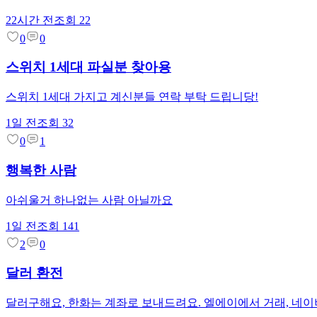
22시간 전
조회
22
0
0
스위치 1세대 파실분 찾아용
스위치 1세대 가지고 계신분들 연락 부탁 드립니당!
1일 전
조회
32
0
1
행복한 사람
아쉬울거 하나없는 사람 아닐까요
1일 전
조회
141
2
0
달러 환전
달러구해요, 한화는 계좌로 보내드려요. 엘에이에서 거래, 네이