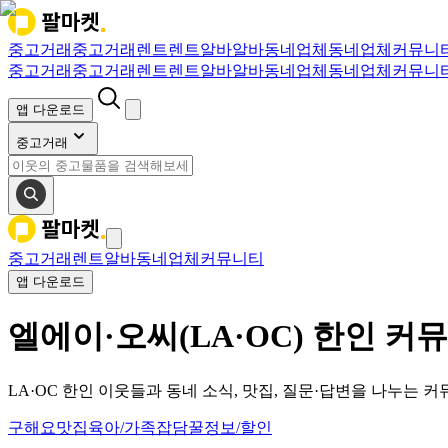
중고거래
중고거래
렌트
렌트
알바
알바
동네업체
동네업체
커뮤니
중고거래
중고거래
렌트
렌트
알바
알바
동네업체
동네업체
커뮤니
앱 다운로드
중고거래
중고거래
렌트
알바
동네업체
커뮤니티
앱 다운로드
엘에이·오씨(LA·OC) 한인 커
LA·OC 한인 이웃들과 동네 소식, 맛집, 질문·답변을 나누는 
구해요
맛집
육아/가족
잡담
꿀정보/할인