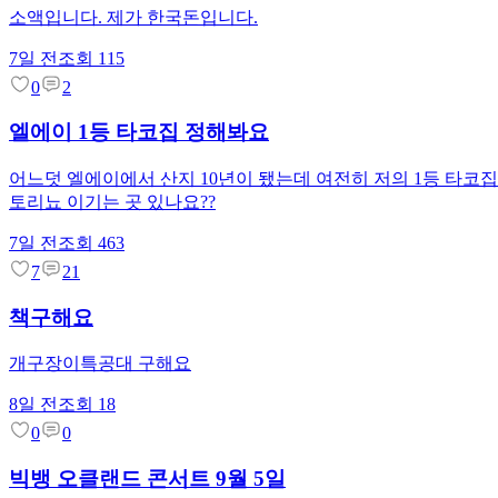
소액입니다. 제가 한국돈입니다.
7일 전
조회
115
0
2
엘에이 1등 타코집 정해봐요
어느덧 엘에이에서 산지 10년이 됐는데 여전히 저의 1등 타코집은 
토리뇨 이기는 곳 있나요??
7일 전
조회
463
7
21
책구해요
개구장이특공대 구해요
8일 전
조회
18
0
0
빅뱅 오클랜드 콘서트 9월 5일