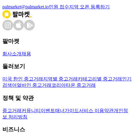
palmarket@palmarket.io
민원 접수
지역 오픈 등록하기
팔마켓
회사소개
채용
둘러보기
미국 한인 중고거래
지역별 중고거래
카테고리별 중고거래
인기
검색어
얼바인 중고거래
코리아타운 중고거래
정책 및 약관
중고거래
커뮤니티
이벤트
매너가이드
서비스 이용약관
개인정
보 처리방침
비즈니스