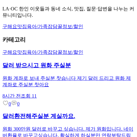
LA·OC 한인 이웃들과 동네 소식, 맛집, 질문·답변을 나누는 커
뮤니티입니다.
구해요
맛집
육아/가족
잡담
꿀정보/할인
카테고리
구해요
맛집
육아/가족
잡담
꿀정보/할인
달러 받으시고 원화 주실분
원화 계좌로 보내 주실분 찻습니다 제기 달러 드리고 원화 제
계좌로 주실분 찻아요
8시간 전
조회
11
0
0
달러환전해주실분 계실까요.
원화 300만원 달러로 바꾸고 싶습니다. 제가 원화입니다. 네이
버환율로 바꾸고싶습니다. 확실하게 하실분만 연락부탁드립