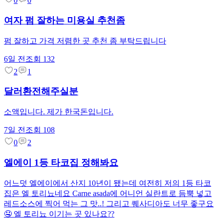
0
0
여자 펌 잘하는 미용실 추천좀
펌 잘하고 가격 저렴한 곳 추천 좀 부탁드립니다
6일 전
조회
132
2
1
달러환전해주실분
소액입니다. 제가 한국돈입니다.
7일 전
조회
108
0
2
엘에이 1등 타코집 정해봐요
어느덧 엘에이에서 산지 10년이 됐는데 여전히 저의 1등 타코
집은 엘 토리뇨네요 Carne asada에 어니언 실란트로 듬뿍 넣고
레드소스에 찍어 먹는 그 맛..! 그리고 퀘사디아도 너무 좋구요
🤤 엘 토리뇨 이기는 곳 있나요??