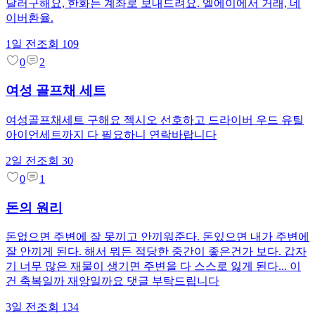
달러구해요, 한화는 계좌로 보내드려요. 엘에이에서 거래, 네
이버환율.
1일 전
조회
109
0
2
여성 골프채 세트
여성골프채세트 구해요 젝시오 선호하고 드라이버 우드 유틸
아이언세트까지 다 필요하니 연락바랍니다
2일 전
조회
30
0
1
돈의 원리
돈없으면 주변에 잘 못끼고 안끼워준다. 돈있으면 내가 주변에
잘 안끼게 된다. 해서 뭐든 적당한 중간이 좋은건가 보다. 갑자
기 너무 많은 재물이 생기면 주변을 다 스스로 잃게 된다... 이
건 축복일까 재앙일까요 댓글 부탁드립니다
3일 전
조회
134