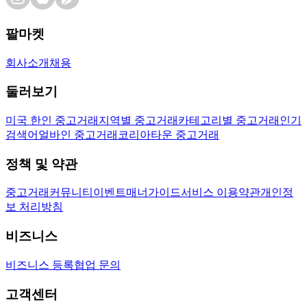
팔마켓
회사소개
채용
둘러보기
미국 한인 중고거래
지역별 중고거래
카테고리별 중고거래
인기
검색어
얼바인 중고거래
코리아타운 중고거래
정책 및 약관
중고거래
커뮤니티
이벤트
매너가이드
서비스 이용약관
개인정
보 처리방침
비즈니스
비즈니스 등록
협업 문의
고객센터