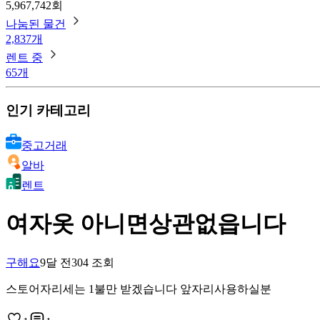
5,967,742회
나눔된 물건
2,837개
렌트 중
65개
인기 카테고리
중고거래
알바
렌트
여자옷 아니면상관없읍니다
구해요
9달 전
304
조회
스토어자리세는 1불만 받겠습니다 앞자리사용하실분