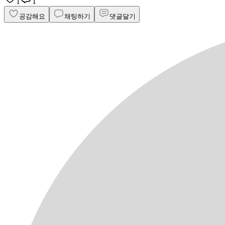
1
1
공감해요
채팅하기
댓글달기