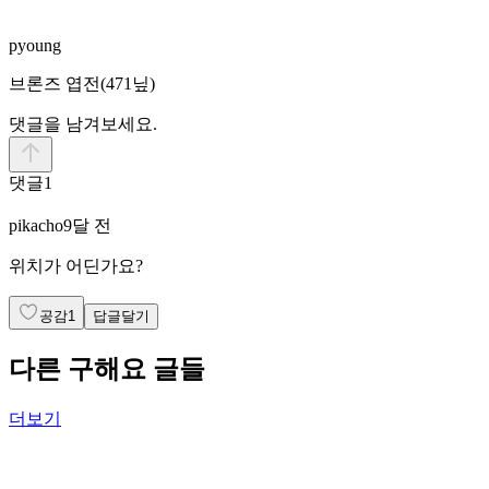
pyoung
브론즈 엽전
(471닢)
댓글을 남겨보세요.
댓글
1
pikacho
9달 전
위치가 어딘가요?
공감
1
답글달기
다른 구해요 글들
더보기