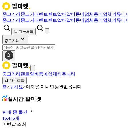
중고거래
중고거래
렌트
렌트
알바
알바
동네업체
동네업체
커뮤니
중고거래
중고거래
렌트
렌트
알바
알바
동네업체
동네업체
커뮤니
앱 다운로드
중고거래
중고거래
렌트
알바
동네업체
커뮤니티
앱 다운로드
홈
>
구해요
>
여자옷 아니면상관없읍니다
실시간 팔마켓
판매 중 물건
16,446개
이번달 조회