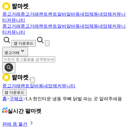
중고거래
중고거래
렌트
렌트
알바
알바
동네업체
동네업체
커뮤니
티
커뮤니티
중고거래
중고거래
렌트
렌트
알바
알바
동네업체
동네업체
커뮤니
티
커뮤니티
앱 다운로드
중고거래
중고거래
렌트
알바
동네업체
커뮤니티
앱 다운로드
홈
>
구해요
>
LA 한인타운 냉동 무뼈 닭발 파는 곳 알려주세용
실시간 팔마켓
판매 중 물건