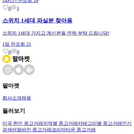
14시간 전
조회
29
0
1
스위치 1세대 파실분 찾아용
스위치 1세대 가지고 계신분들 연락 부탁 드립니당!
1일 전
조회
21
0
0
팔마켓
회사소개
채용
둘러보기
미국 한인 중고거래
지역별 중고거래
카테고리별 중고거래
인기
검색어
얼바인 중고거래
코리아타운 중고거래