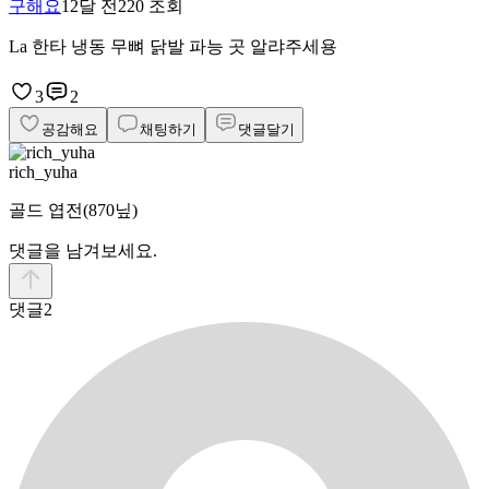
구해요
12달 전
220
조회
La 한타 냉동 무뼈 닭발 파능 곳 알랴주세용
3
2
공감해요
채팅하기
댓글달기
rich_yuha
골드 엽전
(870닢)
댓글을 남겨보세요.
댓글
2