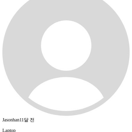
Jasonhan
11달 전
Laptop