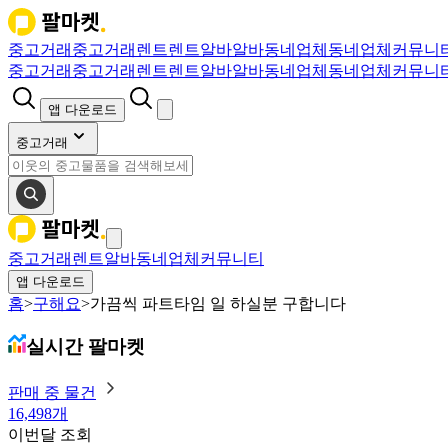
중고거래
중고거래
렌트
렌트
알바
알바
동네업체
동네업체
커뮤니
중고거래
중고거래
렌트
렌트
알바
알바
동네업체
동네업체
커뮤니
앱 다운로드
중고거래
중고거래
렌트
알바
동네업체
커뮤니티
앱 다운로드
홈
>
구해요
>
가끔씩 파트타임 일 하실분 구합니다
실시간 팔마켓
판매 중 물건
16,498개
이번달 조회