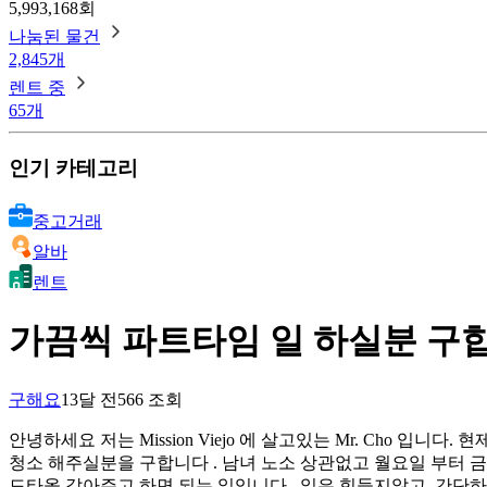
5,993,168회
나눔된 물건
2,845개
렌트 중
65개
인기 카테고리
중고거래
알바
렌트
가끔씩 파트타임 일 하실분 구
구해요
13달 전
566
조회
안녕하세요 저는 Mission Viejo 에 살고있는 Mr. Cho 입니다
청소 해주실분을 구합니다 . 남녀 노소 상관없고 월요일 부터 금요일 
드타올 갈아주고 하면 되는 일입니다 . 일은 힘들지않고, 간단하