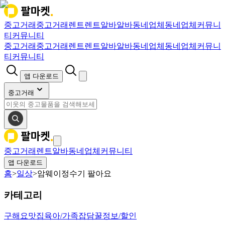
중고거래
중고거래
렌트
렌트
알바
알바
동네업체
동네업체
커뮤니
티
커뮤니티
중고거래
중고거래
렌트
렌트
알바
알바
동네업체
동네업체
커뮤니
티
커뮤니티
앱 다운로드
중고거래
중고거래
렌트
알바
동네업체
커뮤니티
앱 다운로드
홈
>
일상
>
암웨이정수기 팔아요
카테고리
구해요
맛집
육아/가족
잡담
꿀정보/할인