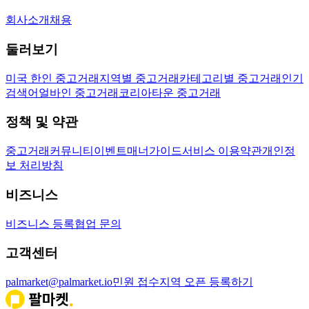
회사소개
채용
둘러보기
미국 한인 중고거래
지역별 중고거래
카테고리별 중고거래
인기
검색어
얼바인 중고거래
코리아타운 중고거래
정책 및 약관
중고거래
커뮤니티
이벤트
매너가이드
서비스 이용약관
개인정
보 처리방침
비즈니스
비즈니스 등록
협업 문의
고객센터
palmarket@palmarket.io
민원 접수
지역 오픈 등록하기