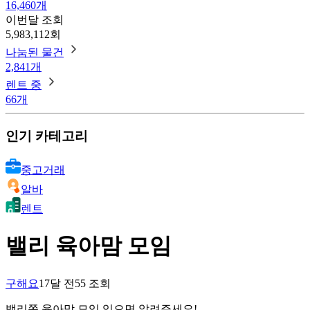
16,460개
이번달 조회
5,983,112회
나눔된 물건
2,841개
렌트 중
66개
인기 카테고리
중고거래
알바
렌트
밸리 육아맘 모임
구해요
17달 전
55
조회
밸리쪽 육아맘 모임 있으면 알려주세요!