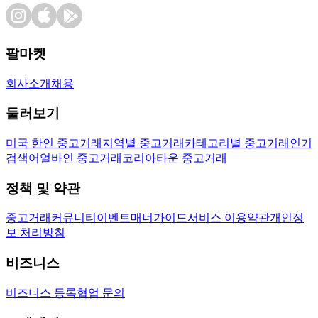
팔마켓
회사소개
채용
둘러보기
미국 한인 중고거래
지역별 중고거래
카테고리별 중고거래
인기
검색어
얼바인 중고거래
코리아타운 중고거래
정책 및 약관
중고거래
커뮤니티
이벤트
매너가이드
서비스 이용약관
개인정
보 처리방침
비즈니스
비즈니스 등록
협업 문의