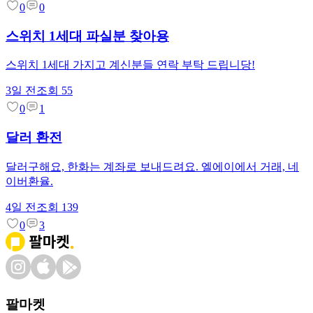
0
0
스위치 1세대 파실분 찾아용
스위치 1세대 가지고 계신분들 연락 부탁 드립니당!
3일 전
조회
55
0
1
달러 환전
달러구해요, 한화는 계좌로 보내드려요. 엘에이에서 거래, 네
이버환율.
4일 전
조회
139
0
3
팔마켓