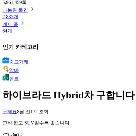
5,961,459회
나눔된 물건
2,835개
렌트 중
64개
인기 카테고리
중고거래
알바
렌트
하이브라드 Hybrid차 구합니다
구해요
8달 전
172
조회
연식 짧고 SUV일수록 좋습니다.