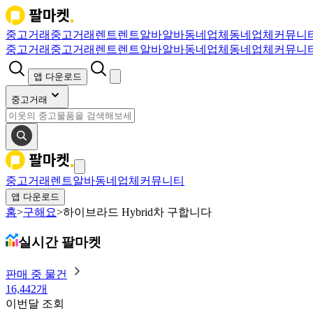
중고거래
중고거래
렌트
렌트
알바
알바
동네업체
동네업체
커뮤니
중고거래
중고거래
렌트
렌트
알바
알바
동네업체
동네업체
커뮤니
앱 다운로드
중고거래
중고거래
렌트
알바
동네업체
커뮤니티
앱 다운로드
홈
>
구해요
>
하이브라드 Hybrid차 구합니다
실시간 팔마켓
판매 중 물건
16,442개
이번달 조회