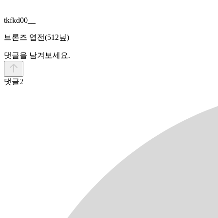
tkfkd00__
브론즈 엽전
(512닢)
댓글을 남겨보세요.
댓글
2