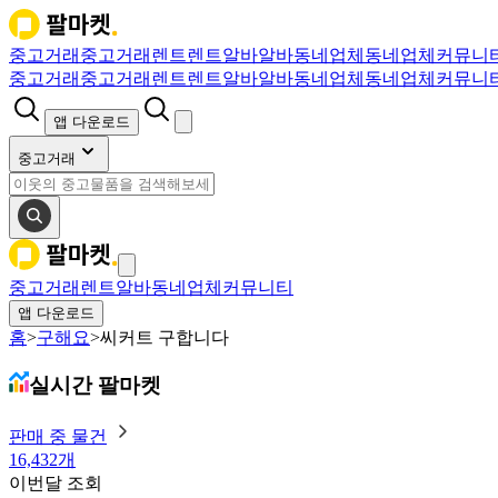
중고거래
중고거래
렌트
렌트
알바
알바
동네업체
동네업체
커뮤니
중고거래
중고거래
렌트
렌트
알바
알바
동네업체
동네업체
커뮤니
앱 다운로드
중고거래
중고거래
렌트
알바
동네업체
커뮤니티
앱 다운로드
홈
>
구해요
>
씨커트 구합니다
실시간 팔마켓
판매 중 물건
16,432개
이번달 조회