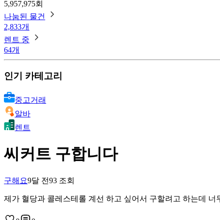
5,957,975회
나눔된 물건
2,833개
렌트 중
64개
인기 카테고리
중고거래
알바
렌트
씨커트 구합니다
구해요
9달 전
93
조회
제가 혈당과 콜레스테롤 계선 하고 싶어서 구할려고 하는데 너