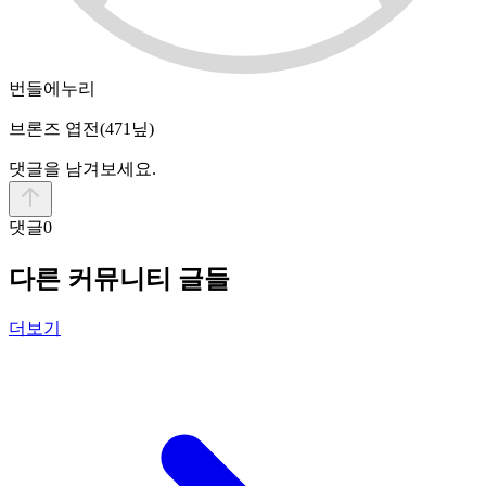
번들에누리
브론즈 엽전
(471닢)
댓글을 남겨보세요.
댓글
0
다른 커뮤니티 글들
더보기