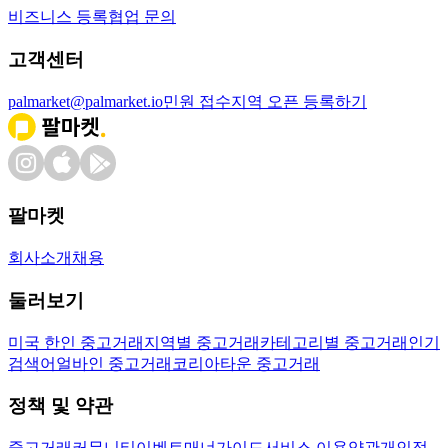
비즈니스 등록
협업 문의
고객센터
palmarket@palmarket.io
민원 접수
지역 오픈 등록하기
팔마켓
회사소개
채용
둘러보기
미국 한인 중고거래
지역별 중고거래
카테고리별 중고거래
인기
검색어
얼바인 중고거래
코리아타운 중고거래
정책 및 약관
중고거래
커뮤니티
이벤트
매너가이드
서비스 이용약관
개인정