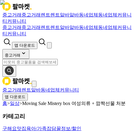
중고거래
중고거래
렌트
렌트
알바
알바
동네업체
동네업체
커뮤니
티
커뮤니티
중고거래
중고거래
렌트
렌트
알바
알바
동네업체
동네업체
커뮤니
티
커뮤니티
앱 다운로드
중고거래
중고거래
렌트
알바
동네업체
커뮤니티
앱 다운로드
홈
>
일상
>
Moving Sale Mistery box 여성의류 + 깜짝선물 처분
카테고리
구해요
맛집
육아/가족
잡담
꿀정보/할인