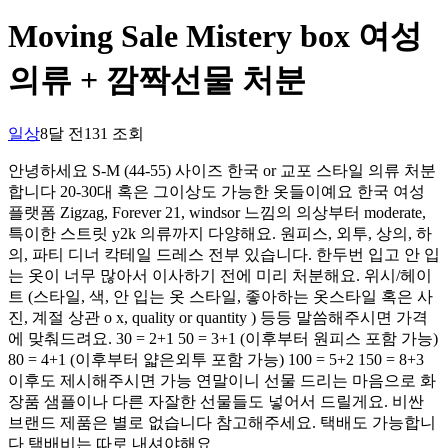
Moving Sale Mistery box 여성
의류 + 깜짝선물 처분
일상
8달 전
131
조회
안녕하세요 S-M (44-55) 사이즈 한국 or 교포 스타일 의류 처분
합니다 20-30대 혹은 그이상도 가능한 옷들이예요 한국 여성
플랫폼 Zigzag, Forever 21, windsor 느낌의 의상부터 moderate,
특이한 스트릿 y2k 의류까지 다양해요. 원피스, 외투, 상의, 하
의, 파티 디너 칵테일 드레스 전부 있습니다. 한두번 입고 안 입
는 옷이 너무 많아서 이사하기 전에 미리 처분해요. 위시/헤이
트 (스타일, 색, 안 입는 옷 스타일, 좋아하는 옷스타일 혹은 사
진, 계절 상관 o x, quality or quantity ) 등등 말씀해주시면 가격
에 맞춰드려요. 30 = 2+1 50 = 3+1 (이후부터 원피스 포함 가능)
80 = 4+1 (이후부터 얇은외투 포함 가능) 100 = 5+2 150 = 8+3
이후도 제시해주시면 가능 연말이니 선물 드리는 마음으로 화
장품 샘플이나 다른 자잘한 선물들도 넣어서 드릴게요. 비싼
브랜드 제품은 별로 없습니다 참고해주세요. 택배도 가능합니
다 택배비는 따로 내셔야해요