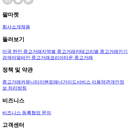
팔마켓
회사소개
채용
둘러보기
미국 한인 중고거래
지역별 중고거래
카테고리별 중고거래
인기
검색어
얼바인 중고거래
코리아타운 중고거래
정책 및 약관
중고거래
커뮤니티
이벤트
매너가이드
서비스 이용약관
개인정
보 처리방침
비즈니스
비즈니스 등록
협업 문의
고객센터