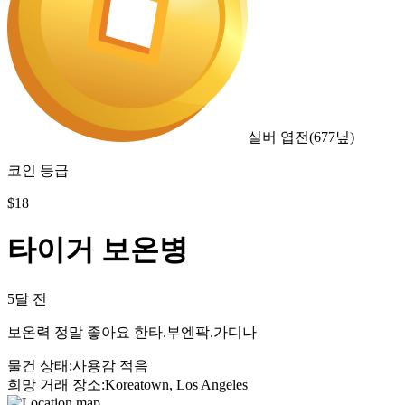
실버 엽전
(
677
닢)
코인 등급
$
18
타이거 보온병
5달 전
보온력 정말 좋아요 한타.부엔팍.가디나
물건 상태
:
사용감 적음
희망 거래 장소
:
Koreatown, Los Angeles