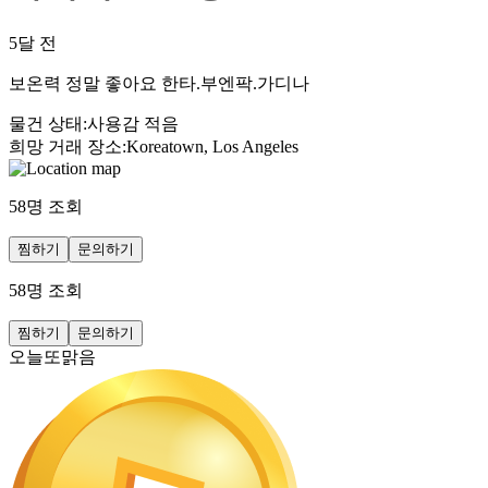
5달 전
보온력 정말 좋아요 한타.부엔팍.가디나
물건 상태
:
사용감 적음
희망 거래 장소
:
Koreatown, Los Angeles
58
명 조회
찜하기
문의하기
58
명 조회
찜하기
문의하기
오늘또맑음