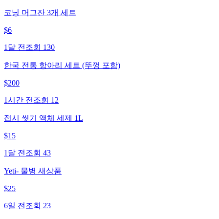
코닝 머그잔 3개 세트
$
6
1달 전
조회
130
한국 전통 항아리 세트 (뚜껑 포함)
$
200
1시간 전
조회
12
접시 씻기 액체 세제 1L
$
15
1달 전
조회
43
Yeti- 물병 새상품
$
25
6일 전
조회
23