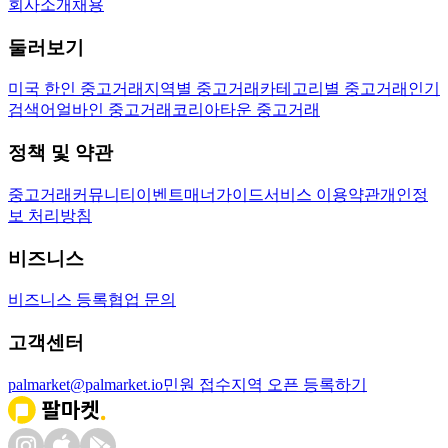
회사소개
채용
둘러보기
미국 한인 중고거래
지역별 중고거래
카테고리별 중고거래
인기
검색어
얼바인 중고거래
코리아타운 중고거래
정책 및 약관
중고거래
커뮤니티
이벤트
매너가이드
서비스 이용약관
개인정
보 처리방침
비즈니스
비즈니스 등록
협업 문의
고객센터
palmarket@palmarket.io
민원 접수
지역 오픈 등록하기