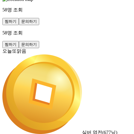
58
명 조회
찜하기
문의하기
58
명 조회
찜하기
문의하기
오늘또맑음
실버 엽전
(
677
닢)