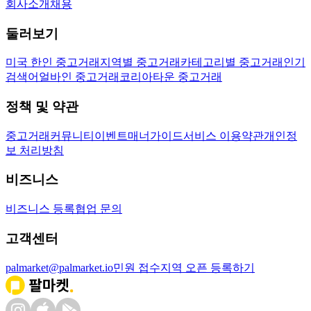
회사소개
채용
둘러보기
미국 한인 중고거래
지역별 중고거래
카테고리별 중고거래
인기
검색어
얼바인 중고거래
코리아타운 중고거래
정책 및 약관
중고거래
커뮤니티
이벤트
매너가이드
서비스 이용약관
개인정
보 처리방침
비즈니스
비즈니스 등록
협업 문의
고객센터
palmarket@palmarket.io
민원 접수
지역 오픈 등록하기