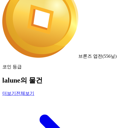
브론즈 엽전
(
556
닢)
코인 등급
lalune의 물건
더보기
전체보기