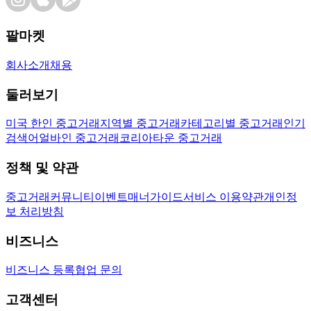
팔마켓
회사소개
채용
둘러보기
미국 한인 중고거래
지역별 중고거래
카테고리별 중고거래
인기
검색어
얼바인 중고거래
코리아타운 중고거래
정책 및 약관
중고거래
커뮤니티
이벤트
매너가이드
서비스 이용약관
개인정
보 처리방침
비즈니스
비즈니스 등록
협업 문의
고객센터