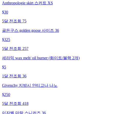
Anthropologie skirt 스커트 XS
$
30
5달 전
조회
75
골든구스 golden goose 사이즈 36
$
325
5달 전
조회
257
세라믹 wax melt/ oil burner (화이트/블랙 2개)
$
5
1달 전
조회
36
Givenchy 지방시 안티고나 나노
$
250
5달 전
조회
418
이자벨 마랑 스니커즈 36