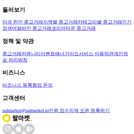
둘러보기
미국 한인 중고거래
지역별 중고거래
카테고리별 중고거래
인기
검색어
얼바인 중고거래
코리아타운 중고거래
정책 및 약관
중고거래
커뮤니티
이벤트
매너가이드
서비스 이용약관
개인정
보 처리방침
비즈니스
비즈니스 등록
협업 문의
고객센터
palmarket@palmarket.io
민원 접수
지역 오픈 등록하기