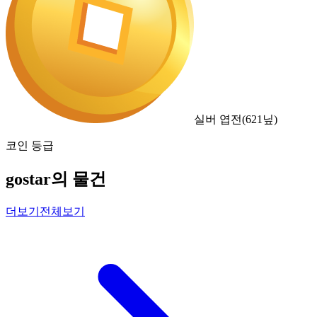
실버 엽전
(
621
닢)
코인 등급
gostar의 물건
더보기
전체보기