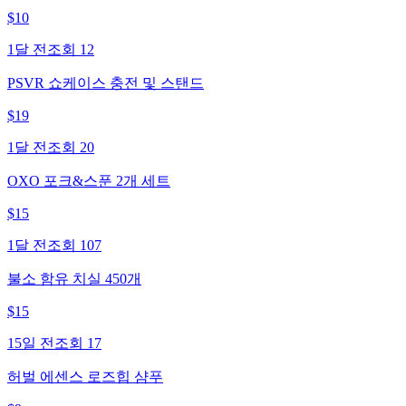
$
10
1달 전
조회
12
PSVR 쇼케이스 충전 및 스탠드
$
19
1달 전
조회
20
OXO 포크&스푼 2개 세트
$
15
1달 전
조회
107
불소 함유 치실 450개
$
15
15일 전
조회
17
허벌 에센스 로즈힙 샴푸