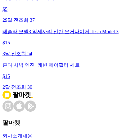
$
5
29일 전
조회
37
테슬라 모델3 악세사리 선반 오거나이저 Tesla Model 3
$
15
3달 전
조회
54
혼다 시빅 엔진+캐빈 에어필터 세트
$
15
2달 전
조회
30
팔마켓
회사소개
채용