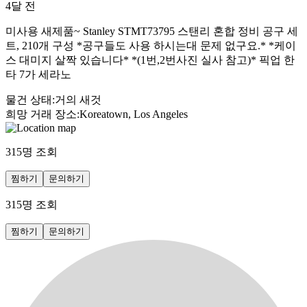
4달 전
미사용 새제품~ Stanley STMT73795 스탠리 혼합 정비 공구 세
트, 210개 구성 *공구들도 사용 하시는대 문제 없구요.* *케이
스 대미지 살짝 있습니다* *(1번,2번사진 실사 참고)* 픽업 한
타 7가 세라노
물건 상태
:
거의 새것
희망 거래 장소
:
Koreatown, Los Angeles
315
명 조회
찜하기
문의하기
315
명 조회
찜하기
문의하기