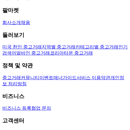
팔마켓
회사소개
채용
둘러보기
미국 한인 중고거래
지역별 중고거래
카테고리별 중고거래
인기
검색어
얼바인 중고거래
코리아타운 중고거래
정책 및 약관
중고거래
커뮤니티
이벤트
매너가이드
서비스 이용약관
개인정
보 처리방침
비즈니스
비즈니스 등록
협업 문의
고객센터