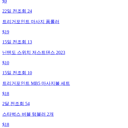
$
9
22일 전
조회
24
트리거포인트 마사지 폼롤러
$
19
15일 전
조회
13
닌텐도 스위치 저스트댄스 2023
$
10
15일 전
조회
10
트리거포인트 MB5 마사지볼 세트
$
18
2달 전
조회
54
스타벅스 버블 텀블러 2개
$
18