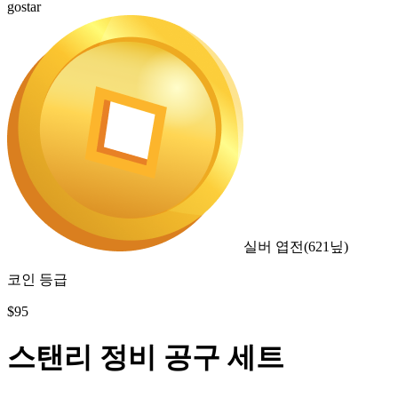
gostar
실버 엽전
(
621
닢)
코인 등급
$
95
스탠리 정비 공구 세트