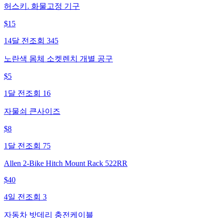
허스키. 화물고정 기구
$
15
14달 전
조회
345
노란색 몸체 소켓렌치 개별 공구
$
5
1달 전
조회
16
자물쇠 큰사이즈
$
8
1달 전
조회
75
Allen 2-Bike Hitch Mount Rack 522RR
$
40
4일 전
조회
3
자동차 밧데리 충전케이블