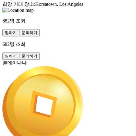
희망 거래 장소
:
Koreatown, Los Angeles
682
명 조회
찜하기
문의하기
682
명 조회
찜하기
문의하기
엘에이나나