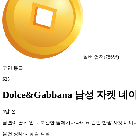
실버 엽전
(
786
닢)
코인 등급
$
25
Dolce&Gabbana 남성 자켓 네
4달 전
남편이 곱게 입고 보관한 돌체가바나에요 린넨 반팔 자켓 네이비
물건 상태
:
사용감 적음