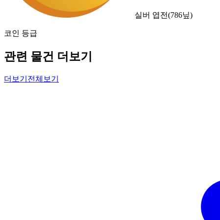
실버 엽전
(
786
닢)
코인 등급
관련 물건 더보기
더보기
전체보기