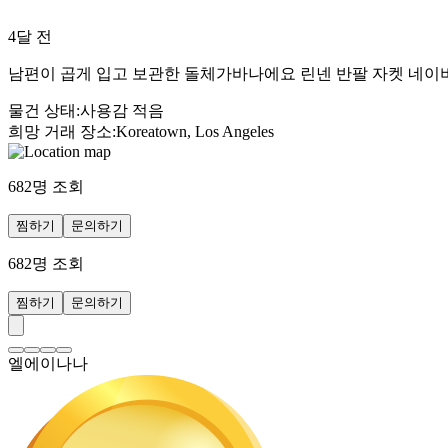
4달 전
남편이 곱게 입고 보관한 돌체가바나에요 린넨 반팔 자켓 네이비
물건 상태
:
사용감 적음
희망 거래 장소
:
Koreatown, Los Angeles
682
명 조회
찜하기
문의하기
682
명 조회
찜하기
문의하기
엘에이나나