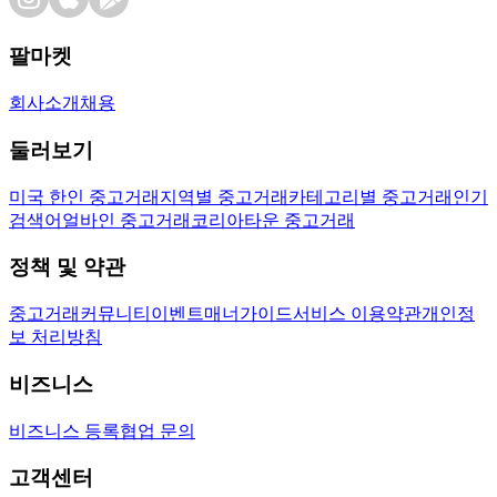
팔마켓
회사소개
채용
둘러보기
미국 한인 중고거래
지역별 중고거래
카테고리별 중고거래
인기
검색어
얼바인 중고거래
코리아타운 중고거래
정책 및 약관
중고거래
커뮤니티
이벤트
매너가이드
서비스 이용약관
개인정
보 처리방침
비즈니스
비즈니스 등록
협업 문의
고객센터