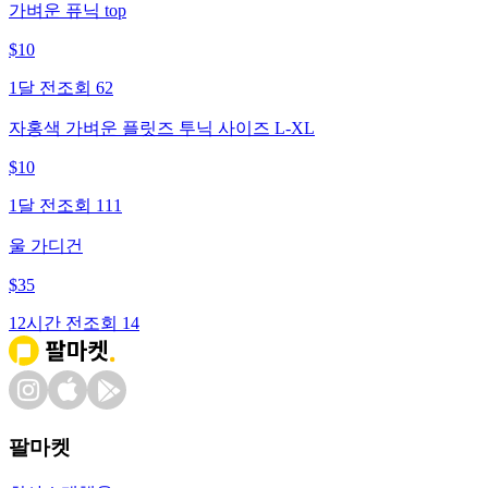
가벼운 퓨닉 top
$
10
1달 전
조회
62
자홍색 가벼운 플릿즈 투닉 사이즈 L-XL
$
10
1달 전
조회
111
울 가디건
$
35
12시간 전
조회
14
팔마켓