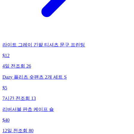
라이트 그레이 긴팔 티셔츠 문구 프린팅
$
12
4일 전
조회
26
Dazy 플리츠 숏팬츠 2개 세트 S
$
5
7시간 전
조회
13
리버서블 판쵸 케이프 숄
$
40
12일 전
조회
80