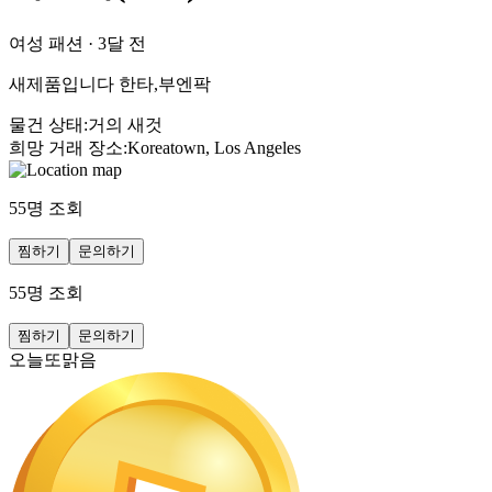
여성 패션
·
3달 전
새제품입니다 한타,부엔팍
물건 상태
:
거의 새것
희망 거래 장소
:
Koreatown, Los Angeles
55
명 조회
찜하기
문의하기
55
명 조회
찜하기
문의하기
오늘또맑음