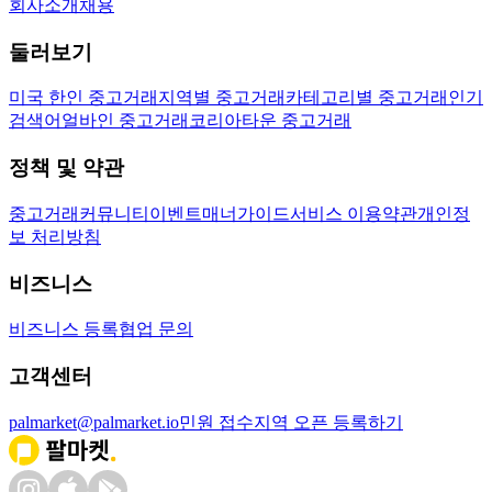
회사소개
채용
둘러보기
미국 한인 중고거래
지역별 중고거래
카테고리별 중고거래
인기
검색어
얼바인 중고거래
코리아타운 중고거래
정책 및 약관
중고거래
커뮤니티
이벤트
매너가이드
서비스 이용약관
개인정
보 처리방침
비즈니스
비즈니스 등록
협업 문의
고객센터
palmarket@palmarket.io
민원 접수
지역 오픈 등록하기