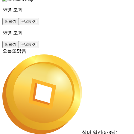
55
명 조회
찜하기
문의하기
55
명 조회
찜하기
문의하기
오늘또맑음
실버 엽전
(
678
닢)