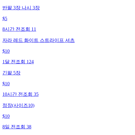
반팔 3장 나시 3장
$
5
8시간 전
조회
11
자라 레드 화이트 스트라이프 셔츠
$
10
1달 전
조회
124
긴팔 5장
$
10
10시간 전
조회
35
정장(사이즈10)
$
10
8일 전
조회
38