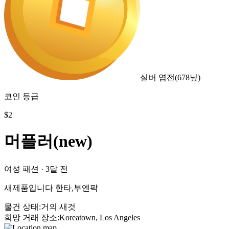
실버 엽전
(
678
닢)
코인 등급
$
2
머플러(new)
여성 패션
·
3달 전
새제품입니다 한타,부엔팍
물건 상태
:
거의 새것
희망 거래 장소
:
Koreatown, Los Angeles