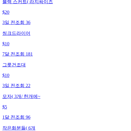
블랙 스커트( 라지싸이즈
$
20
3일 전
조회
36
씽크드라이어
$
10
7달 전
조회
181
그릇건조대
$
10
3일 전
조회
22
모자( 3개/ 한개에~
$
5
1달 전
조회
96
작은화분들( 6개