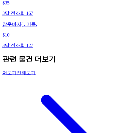
$
35
3달 전
조회
167
잠옷바지( . 미듐.
$
10
3달 전
조회
127
관련 물건 더보기
더보기
전체보기