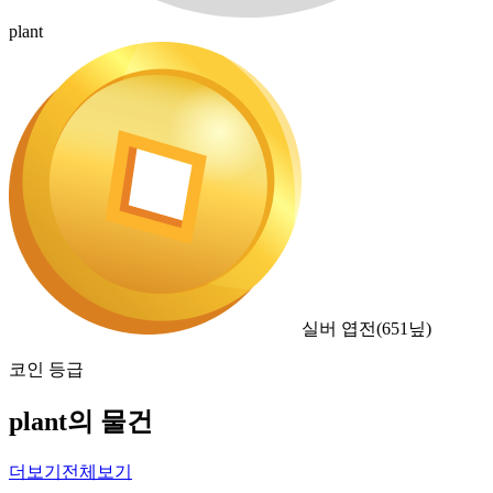
plant
실버 엽전
(
651
닢)
코인 등급
plant의 물건
더보기
전체보기