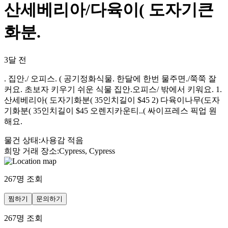
산세베리아/다육이( 도자기큰
화분.
3달 전
. 집안./ 오피스. ( 공기정화식물. 한달에 한번 물주면./쭉쭉 잘
커요. 초보자 키우기 쉬운 식물 집안.오피스/ 밖에서 키워요. 1.
산세베리아( 도자기화분( 35인치길이 $45 2) 다육이나무(도자
기화분( 35인치길이 $45 오렌지카운티..( 싸이프레스 픽업 원
해요.
물건 상태
:
사용감 적음
희망 거래 장소
:
Cypress, Cypress
267
명 조회
찜하기
문의하기
267
명 조회