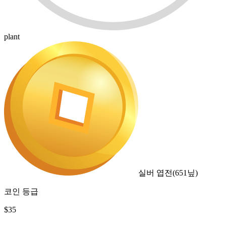
plant
실버 엽전
(
651
닢)
코인 등급
$
35