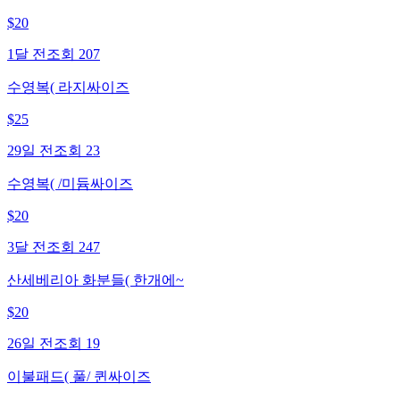
$
20
1달 전
조회
207
수영복( 라지싸이즈
$
25
29일 전
조회
23
수영복( /미듐싸이즈
$
20
3달 전
조회
247
산세베리아 화분들( 한개에~
$
20
26일 전
조회
19
이불패드( 풀/ 퀸싸이즈