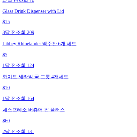
27일 전
조회
76
Glass Drink Dispenser with Lid
$
15
3달 전
조회
209
Libbey Rhinelander 맥주잔 6개 세트
$
5
1달 전
조회
124
화이트 세라믹 국 그릇 4개세트
$
10
1달 전
조회
164
네스프레소 버츄어 팝 플러스
$
60
2달 전
조회
131