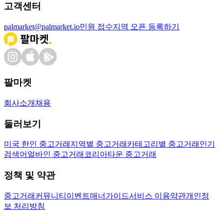
고객센터
palmarket@palmarket.io
민원 접수
지역 오픈 등록하기
팔마켓
회사소개
채용
둘러보기
미국 한인 중고거래
지역별 중고거래
카테고리별 중고거래
인기
검색어
얼바인 중고거래
코리아타운 중고거래
정책 및 약관
중고거래
커뮤니티
이벤트
매너가이드
서비스 이용약관
개인정
보 처리방침