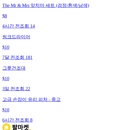
The Mr & Mrs 앞치마 세트 (검정/흰색/남색)
$
8
4시간 전
조회
14
씽크드라이어
$
10
7달 전
조회
181
그릇건조대
$
10
3일 전
조회
22
고급 손잡이 유리 피처 - 중고
$
10
6시간 전
조회
8