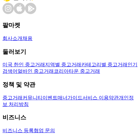
팔마켓
회사소개
채용
둘러보기
미국 한인 중고거래
지역별 중고거래
카테고리별 중고거래
인기
검색어
얼바인 중고거래
코리아타운 중고거래
정책 및 약관
중고거래
커뮤니티
이벤트
매너가이드
서비스 이용약관
개인정
보 처리방침
비즈니스
비즈니스 등록
협업 문의