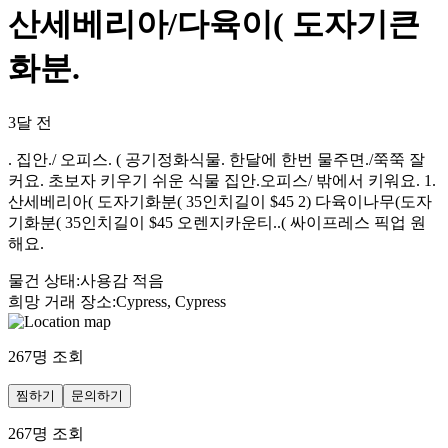
산세베리아/다육이( 도자기큰
화분.
3달 전
. 집안./ 오피스. ( 공기정화식물. 한달에 한번 물주면./쭉쭉 잘
커요. 초보자 키우기 쉬운 식물 집안.오피스/ 밖에서 키워요. 1.
산세베리아( 도자기화분( 35인치길이 $45 2) 다육이나무(도자
기화분( 35인치길이 $45 오렌지카운티..( 싸이프레스 픽업 원
해요.
물건 상태
:
사용감 적음
희망 거래 장소
:
Cypress, Cypress
267
명 조회
찜하기
문의하기
267
명 조회