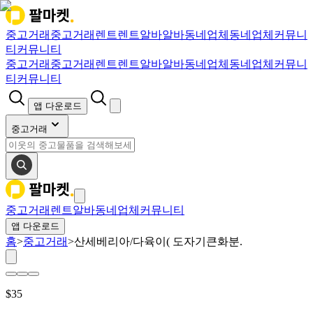
중고거래
중고거래
렌트
렌트
알바
알바
동네업체
동네업체
커뮤니
티
커뮤니티
중고거래
중고거래
렌트
렌트
알바
알바
동네업체
동네업체
커뮤니
티
커뮤니티
앱 다운로드
중고거래
중고거래
렌트
알바
동네업체
커뮤니티
앱 다운로드
홈
>
중고거래
>
산세베리아/다육이( 도자기큰화분.
$
35