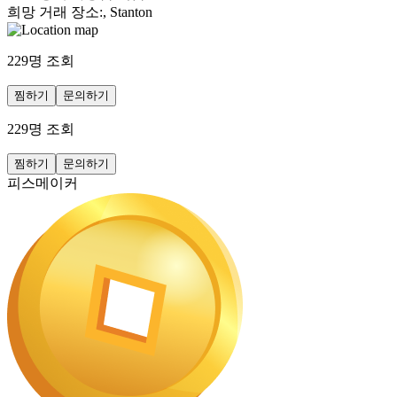
희망 거래 장소
:
, Stanton
229
명 조회
찜하기
문의하기
229
명 조회
찜하기
문의하기
피스메이커