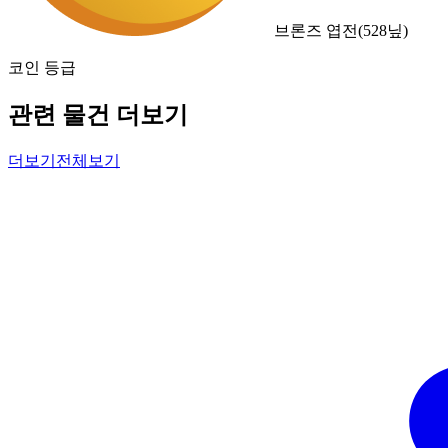
브론즈 엽전
(
528
닢)
코인 등급
관련 물건 더보기
더보기
전체보기