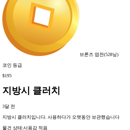
브론즈 엽전
(
528
닢)
코인 등급
$
195
지방시 클러치
3달 전
지방시 클러치입니다. 사용하다가 오랫동안 보관했습니다
물건 상태
:
사용감 적음